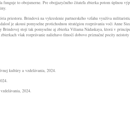
da funguje to obojsmerne. Pre obojjazyčného čitateľa zbierka potom úplnou výp
dziny.
ia priestoru. Brindová na vykreslenie partnerského vzťahu využíva militaristic
 udalosť je akousi pomyselne protichodnou stratégiou rozprávania voči Anne Si
eny Brindovej stojí tak pomyselne aj zbierka Viliama Nádaskaya, ktorá v princí
bierkach však rozprávanie naliehavo tlmočí dobovo príznačné pocity neistoty zo
ívnej kultúry a vzdelávania, 2024.
2024.
 vzdelávania, 2024.