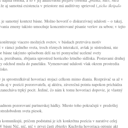
 najmä obloha, a to v jej auditívnom prejave (obloha „
praská
,
hučí
,
rúca
 že aj samotná existencia v priestore má auditívny sprievod („
ticho škrípalo
 je samotný kontext básne. Možno hovoriť o diskurzívnej udalosti – o takej,
ežívania zmeny takisto umocňuje koncentrované písanie veršov za sebou; v tejto
 konštruuje viacero možných svetov, v básňach pretrváva motív
v rámci jedného sveta, troch rôznych interakcií, avšak je sústredená, nie
or básne takýmto spôsobom delí na tri pomyselné ucelené svety
a, prerábania, zbíjania uprostred horúceho letného sídliska. Postavami druhej
rálny odchod muža do paneláku. Vymenované udalosti však okrem prostredia
lisko.
y ju sprostredkúval hovoriaci stojaci celkom mimo diania. Rozprávač sa až v
da aj v pozícii pozorovateľa, aj aktéra, záverečná pointa napokon prichádza
anecháva trpký pocit. Jediné, čo nám k tomu hovoriaci dopovie, je vlastný
omadnom pozorovaní partnerskej hádky. Miesto toho pokračujú v predošlej
e stredobodom sveta piesok.
m komunikujú, pričom podstatná je ich konkrétna pozícia v naratíve celej
V básni Nič, nič, nič v prvej časti zbierky Kuchyňa hovoriaca opisuje akt