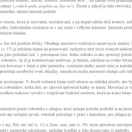
„
babičkin kredenc
,
strechy
,
koberce
,
strieborné
nože
“. Na zmenu sveta poukazuje
j zmeny („
vzduch padá
,
prepletá sa
,
lepí sa
“). Tieseň a úzkosť je taká obrovská,
vnímateľnú, takmer hmotnú podobu.
zmena, ktorá je nezvratná, neočakávaná, a jej dopad zahŕňa širší kontext, než
ôsledky. Individuálna existencia sa v nej zráža s veľkými dejinami. Intenzitu pr
ajinským básňam.
, kto bol predtým blízky. Obsahuje množstvo rozličných naratívnych situácií,
. 17) je založená najmä na pozorovaní: zachytáva stret troch rôznych udalostí 
na jeho poslednú časť, v prítomnom čase. Jedno sídlisko sa ako spoločný priest
obotníci. Aj tá je konštruovaná auditívne, je hlučná, založená na zvuku búrani
 tvoria hovoriaci v básni a jeho partnerka, vyústením hádky medzi nimi je teat
 prerušuje neodbytný zvuk zbíjačky, interakciu medzi partnermi sleduje celé síd
e pozorujeme. V dvoch tretinách básne totiž situácia na sídlisku pôsobí, ako b
ru robotníkov, kriku detí, no zároveň uprostred hádky so ženou. Hovoriaci je te
udkou reakciou vytvára v rozprávaní funkčnú medzeru, ktorá na konci básne z
astnených postáv robotníka a chlapca, ktorí nemajú potrebu podieľať sa na hr
alosti ako určujúci prvok: robotník pokračuje v práci s kameňom, pre chlapca j
z nej, Nič, nič, nič (s. 11) a Zase, zase, zase (s. 39) istým spôsobom navzájo
jprv partnerské odcudzenie, následne konflikt a jeho doznievanie či následky. 