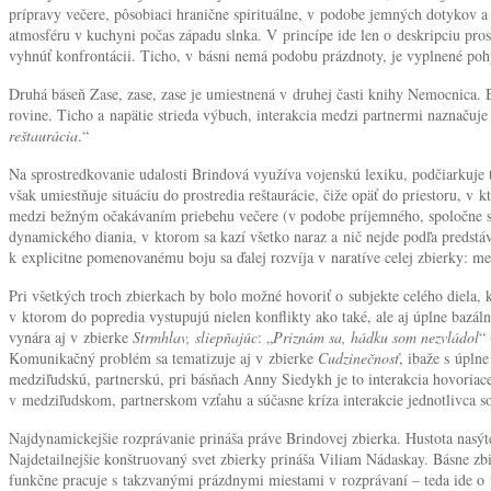
prípravy večere, pôsobiaci hranične spirituálne, v podobe jemných dotykov
atmosféru v kuchyni počas západu slnka. V princípe ide len o deskripciu pro
vyhnúť konfrontácii. Ticho, v básni nemá podobu prázdnoty, je vyplnené po
Druhá báseň Zase, zase, zase je umiestnená v druhej časti knihy Nemocnica. B
rovine. Ticho a napätie strieda výbuch, interakcia medzi partnermi naznačuje
reštaurácia
.“
Na sprostredkovanie udalosti Brindová využíva vojenskú lexiku, podčiarkuje 
však umiestňuje situáciu do prostredia reštaurácie, čiže opäť do priestoru, v 
medzi bežným očakávaním priebehu večere (v podobe príjemného, spoločne s
dynamického diania, v ktorom sa kazí všetko naraz a nič nejde podľa predstáv
k explicitne pomenovanému boju sa ďalej rozvíja v naratíve celej zbierky: me
Pri všetkých troch zbierkach by bolo možné hovoriť o subjekte celého diela, 
v ktorom do popredia vystupujú nielen konflikty ako také, ale aj úplne bazá
vynára aj v zbierke
Strmhlav, sliepňajúc
: „
Priznám sa, hádku som nezvládol
“
Komunikačný problém sa tematizuje aj v zbierke
Cudzinečnosť
, ibaže s úpl
medziľudskú, partnerskú, pri básňach Anny Siedykh je to interakcia hovoriac
v medziľudskom, partnerskom vzťahu a súčasne kríza interakcie jednotlivca s
Najdynamickejšie rozprávanie prináša práve Brindovej zbierka. Hustota nasýte
Najdetailnejšie konštruovaný svet zbierky prináša Viliam Nádaskay. Básne z
funkčne pracuje s takzvanými prázdnymi miestami v rozprávaní – teda ide o mi