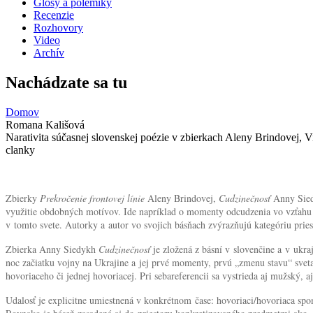
Glosy a polemiky
Recenzie
Rozhovory
Video
Archív
Nachádzate sa tu
Domov
Romana Kališová
Narativita súčasnej slovenskej poézie v zbierkach Aleny Brindovej,
clanky
Zbierky
Prekročenie frontovej línie
Aleny Brindovej,
Cudzinečnosť
Anny Sie
využitie obdobných motívov. Ide napríklad o momenty odcudzenia vo vzťahu pa
v tomto svete. Autorky a autor vo svojich básňach zvýrazňujú kategóriu prie
Zbierka Anny Siedykh
Cudzinečnosť
je zložená z básní v slovenčine a v ukra
noc začiatku vojny na Ukrajine a jej prvé momenty, prvú „zmenu stavu“ sveta
hovoriaceho či jednej hovoriacej. Pri sebareferencii sa vystrieda aj mužský, aj 
Udalosť je explicitne umiestnená v konkrétnom čase: hovoriaci/hovoriaca spom