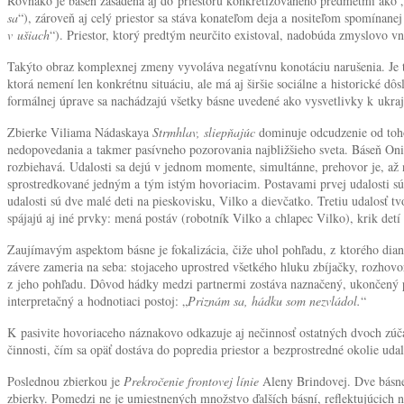
Rovnako je báseň zasadená aj do priestoru konkretizovaného predmetmi ako 
sa
“), zároveň aj celý priestor sa stáva konateľom deja a nositeľom spomínane
v ušiach
“). Priestor, ktorý predtým neurčito existoval, nadobúda zmyslovo 
Takýto obraz komplexnej zmeny vyvoláva negatívnu konotáciu narušenia. Je to 
ktorá nemení len konkrétnu situáciu, ale má aj širšie sociálne a historické d
formálnej úprave sa nachádzajú všetky básne uvedené ako vysvetlivky k ukr
Zbierke Viliama Nádaskaya
Strmhlav, sliepňajúc
dominuje odcudzenie od toho
nedopovedania a takmer pasívneho pozorovania najbližšieho sveta. Báseň Oni (s
rozbiehavá. Udalosti sa dejú v jednom momente, simultánne, prehovor je, až 
sprostredkované jedným a tým istým hovoriacim. Postavami prvej udalosti sú r
udalosti sú dve malé deti na pieskovisku, Vilko a dievčatko. Tretiu udalosť
spájajú aj iné prvky: mená postáv (robotník Vilko a chlapec Vilko), krik detí
Zaujímavým aspektom básne je fokalizácia, čiže uhol pohľadu, z ktorého diani
závere zameria na seba: stojaceho uprostred všetkého hluku zbíjačky, rozhovo
z jeho pohľadu. Dôvod hádky medzi partnermi zostáva naznačený, ukončený pr
interpretačný a hodnotiaci postoj: „
Priznám sa, hádku som nezvládol.
“
K pasivite hovoriaceho náznakovo odkazuje aj nečinnosť ostatných dvoch zúč
činnosti, čím sa opäť dostáva do popredia priestor a bezprostredné okolie ud
Poslednou zbierkou je
Prekročenie frontovej línie
Aleny Brindovej. Dve básne 
zbierky. Pomedzi ne je umiestnených množstvo ďalších básní, reflektujúcich na