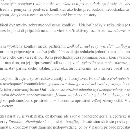
 a pomalých pohybov („
dlaňou ako vaničkou sa ti pri tom dotknem brady
“ či „
de
stredia v pomyselný predvečer konfliktu, ako ticho pred búrkou, nedochádza tu 
hybom, dotykom a nesie so sebou emočné bremeno neistoty.
áseň dynamicky zobrazuje vyústenie konfliktu. Udalosť hádky v reštaurácii je t
 neschopnosť či prípadnú neochotu viesť konštruktívny rozhovor: „
na mierové ro
tým vyostrený konflikt medzi partnermi: „
odkiaľ zaznel prvý výstrel?
“; „
odboj j
ktorom sa pripravuje a podáva jedlo, čím evokuje redukciu jednotlivca a jeho pr
tráveného času) a realitou. Kým predchádzajúca spomínaná báseň končí veršo
 – napokon, na jej pripravenosť odkazuje aj verš „
vybavila som terén, počasie
ní sa stav partnerského vzťahu, prechádza turbulenciami, až v závere badať ví
ktorý konštruuje a sprostredkúva určitý vnútorný svet. Pokiaľ ide o
Prekročenie 
lna neschopnosť komunikácie: „
zvyšnú časť dialógu si odišiel viesť s prítmím lesa
 (z interpretovanej básne Oni), alebo „
Je strašná námaha byť nedopovedaný, / k
ne iným dôvodom neporozumenia: „
bojíme sa toho istého / zobudiť sa do rána /
ej so spoločnosťou, s prostredím, v ktorom sa uprostred veľkej zmeny ocitá. V
o svetom.
nia naratívu je však nízka, opakovane ide skôr o nadnesené gestá, alegorické s
bierky
Strmhlav, sliepňajúc
sú najdeskriptívnejšie, ich súčasťou sú často postav
esta, ktoré zostávajú zámerne nedopovedané, čo by v našom prípade predstavova