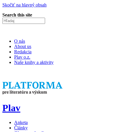
Skočiť na hlavný obsah
Search this site
O nás
About us
Redakcia
Plav o.z.
Naše knihy a aktivity
ISSN 2453-9147
Plav
Anketa
Články