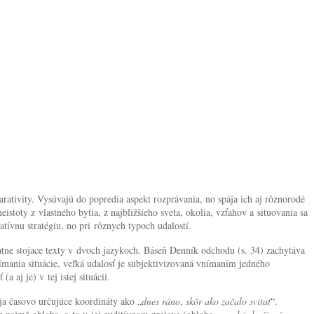
tivity. Vysúvajú do popredia aspekt rozprávania, no spája ich aj rôznorodé
oty z vlastného bytia, z najbližšieho sveta, okolia, vzťahov a situovania sa
tívnu stratégiu, no pri rôznych typoch udalostí.
atne stojace texty v dvoch jazykoch. Báseň Denník odchodu (s. 34) zachytáva
mania situácie, veľká udalosť je subjektivizovaná vnímaním jedného
 aj je) v tej istej situácii.
íja časovo určujúce koordináty ako „
dnes ráno
,
skôr ako začalo svitať
“.