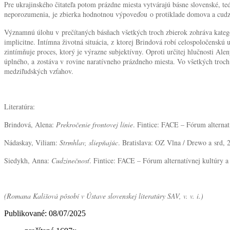
Pre ukrajinského čitateľa potom prázdne miesta vytvárajú básne slovenské, te
neporozumenia, je zbierka hodnotnou výpoveďou o protiklade domova a cu
Významnú úlohu v prečítaných básňach všetkých troch zbierok zohráva kategór
implicitne. Intímna životná situácia, z ktorej Brindová robí celospoločenskú
zintímňuje proces, ktorý je výrazne subjektívny. Oproti určitej hlučnosti Al
úplného, a zostáva v rovine naratívneho prázdneho miesta. Vo všetkých troch z
medziľudských vzťahov.
Literatúra:
Brindová, Alena:
Prekročenie frontovej línie
. Fintice: FACE – Fórum alternat
Nádaskay, Viliam:
Strmhlav, sliepňajúc
. Bratislava: OZ Vlna / Drewo a srd, 
Siedykh, Anna:
Cudzinečnosť
. Fintice: FACE – Fórum alternatívnej kultúry a
(Romana Kališová pôsobí v Ústave slovenskej literatúry SAV, v. v. i.)
Publikované: 08/07/2025