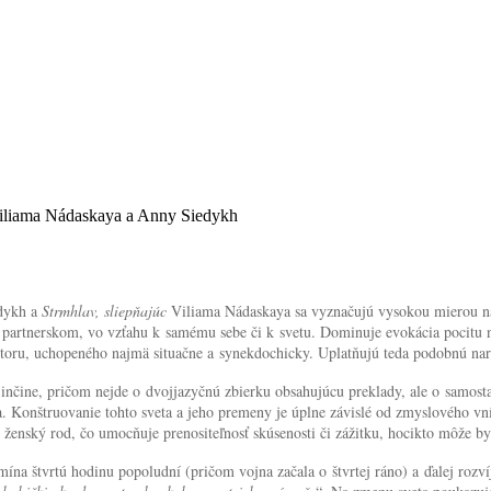
 Viliama Nádaskaya a Anny Siedykh
dykh a
Strmhlav, sliepňajúc
Viliama Nádaskaya sa vyznačujú vysokou mierou nara
rtnerskom, vo vzťahu k samému sebe či k svetu. Dominuje evokácia pocitu neist
storu, uchopeného najmä situačne a synekdochicky. Uplatňujú teda podobnú nara
jinčine, pričom nejde o dvojjazyčnú zbierku obsahujúcu preklady, ale o samost
. Konštruovanie tohto sveta a jeho premeny je úplne závislé od zmyslového vní
ženský rod, čo umocňuje prenositeľnosť skúsenosti či zážitku, hocikto môže byť (a
ína štvrtú hodinu popoludní (pričom vojna začala o štvrtej ráno) a ďalej rozv