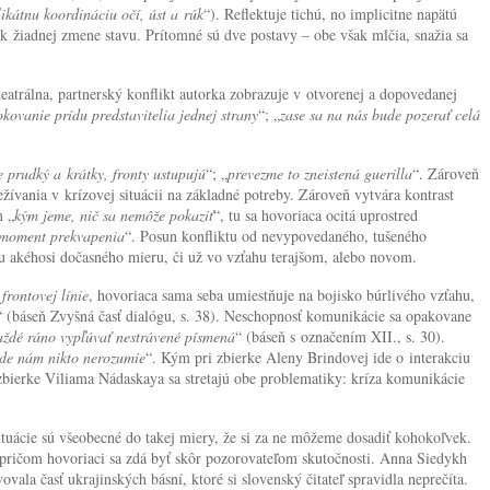
likátnu koordináciu očí, úst a rúk
“). Reflektuje tichú, no implicitne napätú
k žiadnej zmene stavu. Prítomné sú dve postavy – obe však mlčia, snažia sa
eatrálna, partnerský konflikt autorka zobrazuje v otvorenej a dopovedanej
kovanie prídu predstavitelia jednej strany
“; „
zase sa na nás bude pozerať celá
e prudký a krátky, fronty ustupujú
“; „
prevezme to zneistená guerilla
“. Zároveň
ežívania v krízovej situácii na základné potreby. Zároveň vytvára kontrast
m „
kým jeme, nič sa nemôže pokaziť
“, tu sa hovoriaca ocitá uprostred
, moment prekvapenia
“. Posun konfliktu od nevypovedaného, tušeného
ziu akéhosi dočasného mieru, či už vo vzťahu terajšom, alebo novom.
frontovej línie
, hovoriaca sama seba umiestňuje na bojisko búrlivého vzťahu,
“ (báseň Zvyšná časť dialógu, s. 38). Neschopnosť komunikácie sa opakovane
aždé ráno vypľúvať nestrávené písmená
“ (báseň s označením XII., s. 30).
 kde nám nikto nerozumie
“. Kým pri zbierke Aleny Brindovej ide o interakciu
 zbierke Viliama Nádaskaya sa stretajú obe problematiky: kríza komunikácie
ituácie sú všeobecné do takej miery, že si za ne môžeme dosadiť kohokoľvek.
y, pričom hovoriaci sa zdá byť skôr pozorovateľom skutočnosti. Anna Siedykh
la časť ukrajinských básní, ktoré si slovenský čitateľ spravidla neprečíta.