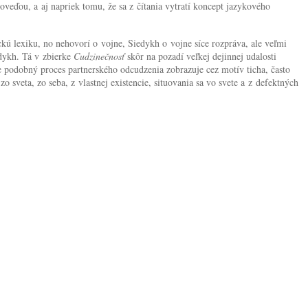
oveďou, a aj napriek tomu, že sa z čítania vytratí koncept jazykového
kú lexiku, no nehovorí o vojne, Siedykh o vojne síce rozpráva, ale veľmi
edykh. Tá v zbierke
Cudzinečnosť
skôr na pozadí veľkej dejinnej udalosti
pe podobný proces partnerského odcudzenia zobrazuje cez motív ticha, často
 sveta, zo seba, z vlastnej existencie, situovania sa vo svete a z defektných