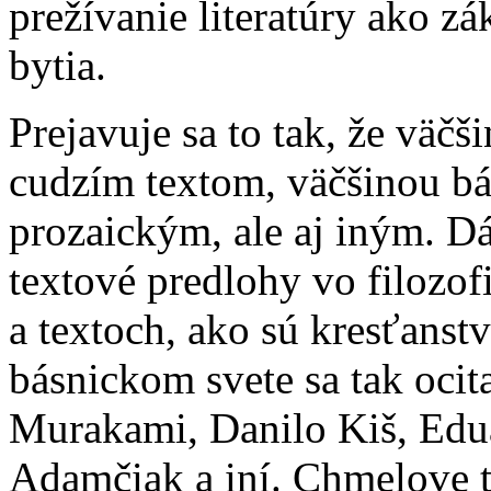
prežívanie literatúry ako z
bytia.
Prejavuje sa to tak, že väč
cudzím textom, väčšinou b
prozaickým, ale aj iným. Dá 
textové predlohy vo filozo
a textoch, ako sú kresťans
básnickom svete sa tak oci
Murakami, Danilo Kiš, Edu
Adamčiak a iní. Chmelove 