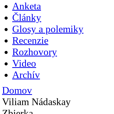
Anketa
Plav
Články
Glosy a polemiky
Recenzie
Rozhovory
Video
Archív
Domov
Nachádzate sa tu
Viliam Nádaskay
Zbierka