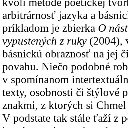
kvôli metóde poetickej tvo
arbitrárnosť jazyka a básn
príkladom je zbierka
O nást
vypustených z ruky
(2004), 
básnickú obraznosť na jej 
povahu. Niečo podobné rob
v spomínanom intertextuáln
texty, osobnosti či štýlové 
znakmi, z ktorých si Chmel 
V podstate tak stále ťaží z 