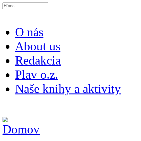
Skočiť na hlavný obsah
Search this site
O nás
About us
Redakcia
Plav o.z.
Naše knihy a aktivity
ISSN 2453-9147