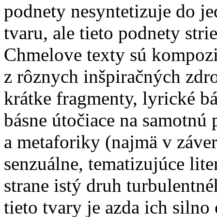
podnety nesyntetizuje do j
tvaru, ale tieto podnety stri
Chmelove texty sú kompozič
z rôznych inšpiračných zdro
krátke fragmenty, lyrické bá
básne útočiace na samotnú p
a metaforiky (najmä v záver
senzuálne, tematizujúce lite
strane istý druh turbulentn
tieto tvary je azda ich sil