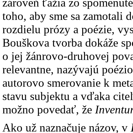
zároveň ťažia zo spomenuté
toho, aby sme sa zamotali d
rozdielu prózy a poézie, vy
Bouškova tvorba dokáže sp
o jej žánrovo-druhovej pova
relevantne, nazývajú poézi
autorovo smerovanie k met
stavu subjektu a vďaka cit
možno povedať, že
Inventu
Ako už naznačuje názov, v