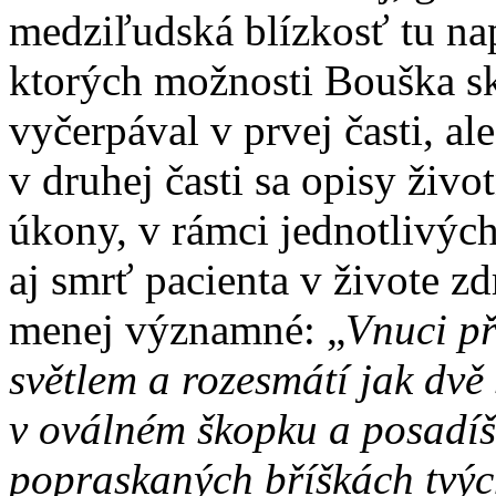
medziľudská blízkosť tu na
ktorých možnosti Bouška sk
vyčerpával v prvej časti, a
v druhej časti sa opisy ži
úkony, v rámci jednotlivýc
aj smrť pacienta v živote zd
menej významné: „
Vnuci př
světlem a rozesmátí jak dvě 
v oválném škopku a posadíš 
popraskaných bříškách tvých