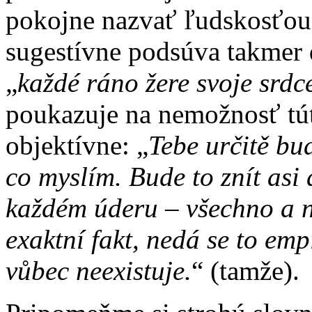
pokojne nazvať ľudskosťou.
sugestívne podsúva takmer d
„
každé ráno žere svoje srdc
poukazuje na nemožnosť tú
objektívne: „
Tebe určitě bu
co myslím. Bude to znít asi 
každém úderu – všechno a n
exaktní fakt, nedá se to empi
vůbec neexistuje.
“ (tamže).