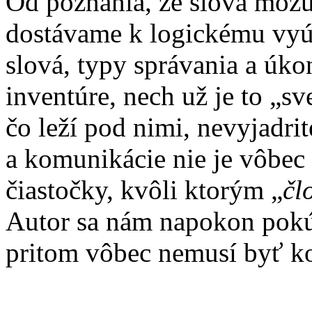
Od poznania, že slová môžu
dostávame k logickému vyú
slová, typy správania a úko
inventúre, nech už je to „sv
čo leží pod nimi, nevyjadri
a komunikácie nie je vôbec 
čiastočky, kvôli ktorým „
čl
Autor sa nám napokon pokúš
pritom vôbec nemusí byť k