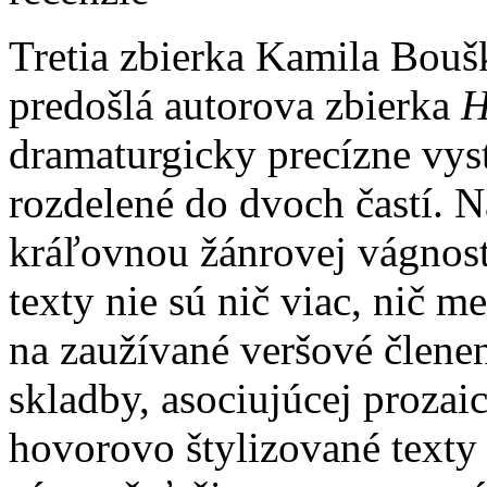
Tretia zbierka Kamila Bou
predošlá autorova zbierka
H
dramaturgicky precízne vyst
rozdelené do dvoch častí. N
kráľovnou žánrovej vágnost
texty nie sú nič viac, nič m
na zaužívané veršové členen
skladby, asociujúcej proza
hovorovo štylizované texty