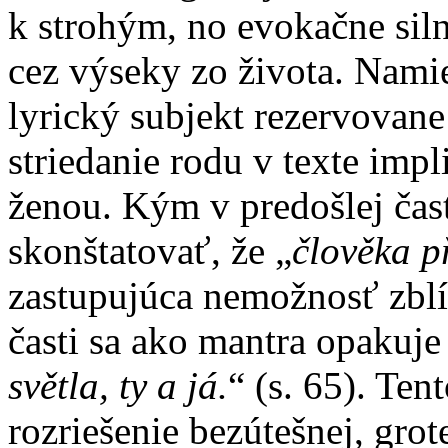
k strohým, no evokačne si
cez výseky zo života. Namie
lyrický subjekt rezervovane
striedanie rodu v texte imp
ženou. Kým v predošlej čast
skonštatovať, že „
člověka p
zastupujúca nemožnosť zblí
časti sa ako mantra opakuje 
světla, ty a já.
“ (s. 65). Te
rozriešenie bezútešnej, grot