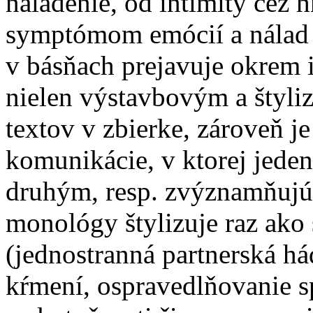
naladenie, od intimity cez
symptómom emócií a nálad 
v básňach prejavuje okrem 
nielen výstavbovým a štyli
textov v zbierke, zároveň 
komunikácie, v ktorej jede
druhým, resp. zvýznamňujú 
monológy štylizuje raz ako
(jednostranná partnerská há
kŕmení, ospravedlňovanie sp