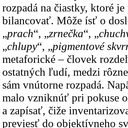
rozpadá na čiastky, ktoré je
bilancovať. Môže ísť o dosl
„
prach
“, „
zrnečka
“, „
chuch
„
chlupy
“, „
pigmentové skvr
metaforické – človek rozde
ostatných ľudí, medzi rôzne
sám vnútorne rozpadá. Napät
malo vzniknúť pri pokuse ob
a zapísať, čiže inventarizo
previesť do objektívneho s