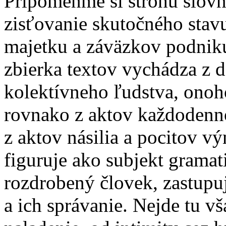
Pripomeňme si strohú slovn
zisťovanie skutočného stav
majetku a záväzkov podnik
zbierka textov vychádza z d
kolektívneho ľudstva, onoh
rovnako z aktov každodennos
z aktov násilia a pocitov v
figuruje ako subjekt grama
rozdrobený človek, zastupu
a ich správanie. Nejde tu vš