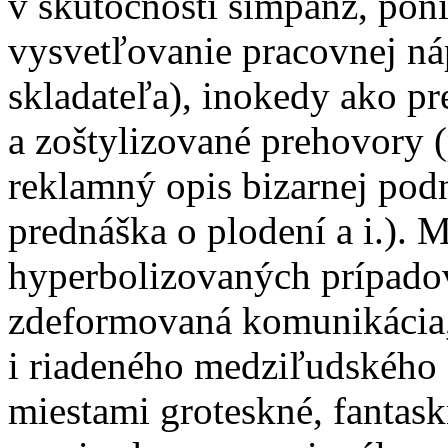
v skutočnosti šimpanz, po
vysvetľovanie pracovnej n
skladateľa), inokedy ako p
a zoštylizované prehovory 
reklamný opis bizarnej podni
prednáška o plodení a i.). 
hyperbolizovaných prípadov
zdeformovaná komunikácia,
i riadeného medziľudského
miestami groteskné, fantask