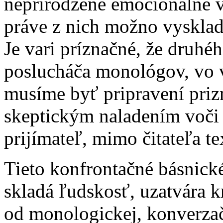
neprirodzene emocionálne v
práve z nich možno vysklad
Je vari príznačné, že druhé
poslucháča monológov, vo v
musíme byť pripravení priz
skeptickým naladením voči 
prijímateľ, mimo čitateľa te
Tieto konfrontačné básnick
skladá ľudskosť, uzatvára k
od monologickej, konverzač