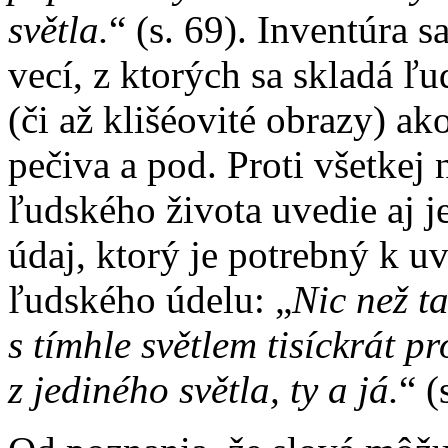
světla.
“ (s. 69). Inventúra
vecí, z ktorých sa skladá ľu
(či až klišéovité obrazy) ak
pečiva a pod. Proti všetkej
ľudského života uvedie aj 
údaj, ktorý je potrebný k 
ľudského údelu: „
Nic než t
s tímhle světlem tisíckrát pr
z jediného světla, ty a já.
“ (