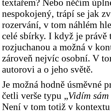
textařem? Nebo něčím úplně
nespokojený, trápí se jak zv
rozervání, v tom náhlém hl
celé sbírky. I když je práv
rozjuchanou a možná v konte
zároveň nejvíc osobní. V to
autorovi a o jeho světě.
Je možná hodně úsměvné pro 
četli verše typu „
Vidím sám 
Není v tom totiž v kontextu