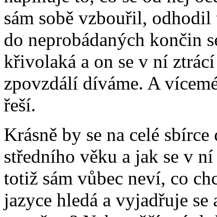
sám sobě vzbouřil, odhodil t
do neprobádaných končin se
křivolaká a on se v ní ztrácí
zpovzdálí díváme. A vícemé
řeší.
Krásně by se na celé sbírce 
středního věku a jak se v n
totiž sám vůbec neví, co chc
jazyce hledá a vyjadřuje se