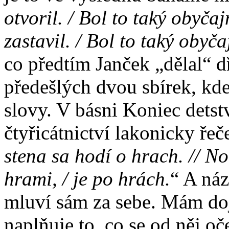
otvoril. / Bol to taký obyča
zastavil. / Bol to taký obyča
co předtím Janček „dělal“ d
předešlých dvou sbírek, kd
slovy. V básni Koniec detstv
čtyřicátnictví lakonicky řeč
stena sa hodí o hrach. // No
hrami, / je po hrách.
“ A náz
mluví sám za sebe. Mám do
naplňuje to, co se od něj o