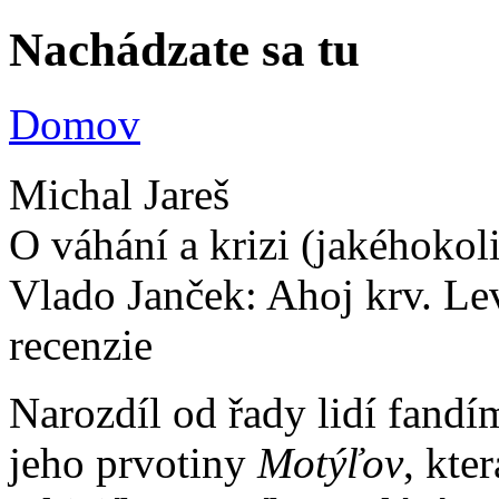
Nachádzate sa tu
Domov
Michal Jareš
O váhání a krizi (jakéhokol
Vlado Janček: Ahoj krv. Le
recenzie
Narozdíl od řady lidí fand
jeho prvotiny
Motýľov
, kte