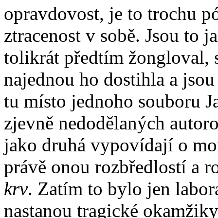
opravdovost, je to trochu pó
ztracenost v sobě. Jsou to 
tolikrát předtím žongloval, 
najednou ho dostihla a jsou
tu místo jednoho souboru J
zjevně nedodělaných autoro
jako druhá vypovídají o mome
právě onou rozbředlostí a 
krv
. Zatím to bylo jen labor
nastanou tragické okamžiky. 