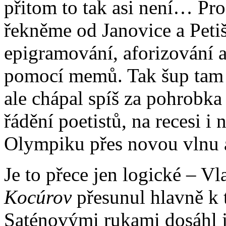
přitom to tak asi není… Pros
řekněme od Janovice a Peti
epigramování, aforizování 
pomocí memů. Tak šup tam 
ale chápal spíš za pohrobka
řádění poetistů, na recesi i
Olympiku přes novou vlnu 
Je to přece jen logické – Vl
Kocúrov
přesunul hlavně k t
Saténovými rukami dosáhl j