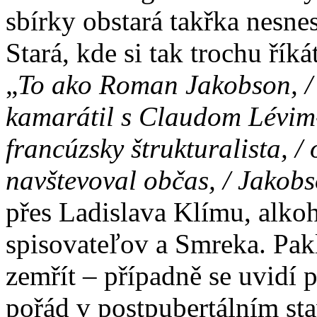
sbírky obstará takřka nesne
Stará, kde si tak trochu říká
„
To ako Roman Jakobson, / t
kamarátil s Claudom Lévim-
francúzsky štrukturalista, / 
navštevoval občas, / Jakobs
přes Ladislava Klímu, alko
spisovateľov a Smreka. Pakl
zemřít – případně se uvidí 
pořád v postpubertálním st