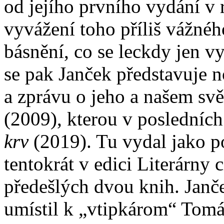
od jejího prvního vydání v
vyvážení toho příliš vážné
básnění, co se leckdy jen v
se pak Janček představuje n
a zprávu o jeho a našem sv
(2009), kterou v posledníc
krv
(2019). Tu vydal jako 
tentokrát v edici Literárny 
předešlých dvou knih. Janče
umístil k „vtipkárom“ Tomá