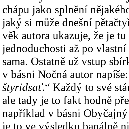
chápu jako splnění nějakého
jaký si může dnešní pětačty
věk autora ukazuje, že je tu
jednoduchosti až po vlastní
sama. Ostatně už vstup sbí
v básni Nočná autor napíše:
štyridsať
.“ Každý to své stá
ale tady je to fakt hodně pře
například v básni Obyčajný 
je to ve výsledku banálně ni