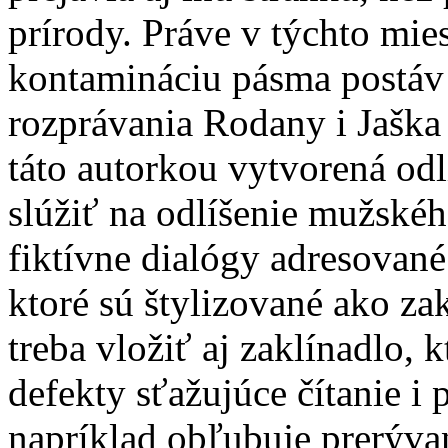
prírody. Práve v týchto mies
kontamináciu pásma postáv
rozprávania Rodany i Jaška
táto autorkou vytvorená odl
slúžiť na odlíšenie mužské
fiktívne dialógy adresovan
ktoré sú štylizované ako z
treba vložiť aj zaklínadlo, k
defekty sťažujúce čítanie i 
napríklad obľubuje prerýva