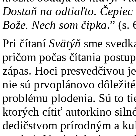
Dostaň na odtiaľto. Čepiec
Bože. Nech som čipka
.” (s.
Pri čítaní
Svätýň
sme svedka
pričom počas čítania postup
zápas. Hoci presvedčivou je
nie sú prvoplánovo dôležit
problému plodenia. Sú to tie
ktorých cítiť autorkino sil
dedičstvom prírodným a ku