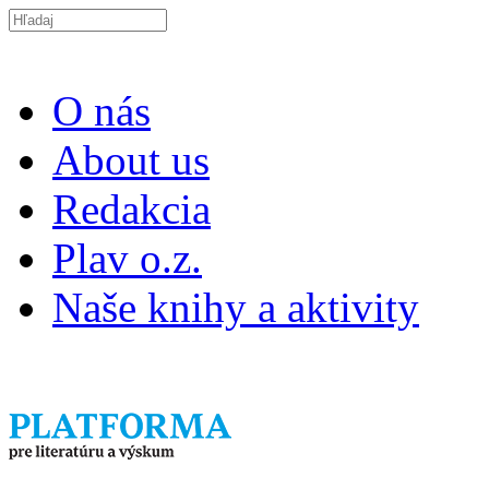
Skočiť na hlavný obsah
Search this site
O nás
About us
Redakcia
Plav o.z.
Naše knihy a aktivity
ISSN 2453-9147