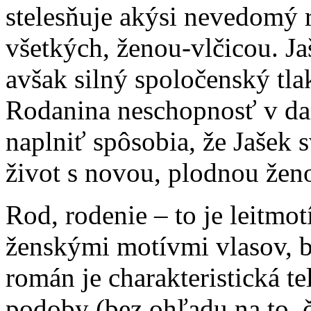
stelesňuje akýsi nevedomý 
všetkých, ženou-vlčicou. Ja
avšak silný spoločenský tl
Rodanina neschopnosť v da
naplniť spôsobia, že Jašek 
život s novou, plodnou žen
Rod, rodenie – to je leitmo
ženskými motívmi vlasov, br
román je charakteristická t
podoby (bez ohľadu na to, č