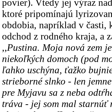
povier). Vtedy jej výraz na
ktoré pripomínajú lyrizov
obdobia, napríklad v časti, 
odchod z rodného kraja, a 
,,
Pustina. Moja nová zem je 
niekoľkých domoch (pod moj
ľahko uschýna, ťažko bujni
strieborné slnko - len jemne
pre Myjavu sa z neba odtŕha
tráva - jej som mal starnúť