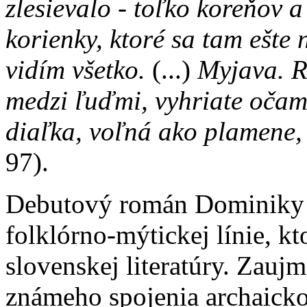
zlesievalo - toľko koreňov 
korienky, ktoré sa tam ešte 
vidím všetko.
(...)
Myjava. R
medzi ľuďmi, vyhriate očam
diaľka, voľná ako plamene,
97).
Debutový román Dominiky 
folklórno-mýtickej línie, k
slovenskej literatúry. Zaujm
známeho spojenia archaicko