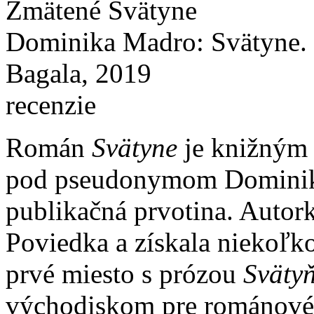
Zmätené Svätyne
Dominika Madro: Svätyne. 
Bagala, 2019
recenzie
Román
Svätyne
je knižným 
pod pseudonymom Dominika 
publikačná prvotina. Autork
Poviedka a získala niekoľk
prvé miesto s prózou
Sväty
východiskom pre románové 