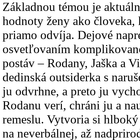
Základnou témou je aktuáln
hodnoty ženy ako človeka, k
priamo odvíja. Dejové napr
osvetľovaním komplikované
postáv – Rodany, Jaška a V
dedinská outsiderka s nar
ju odvrhne, a preto ju vych
Rodanu verí, chráni ju a n
remeslu. Vytvoria si hlboký
na neverbálnej, až nadpriro