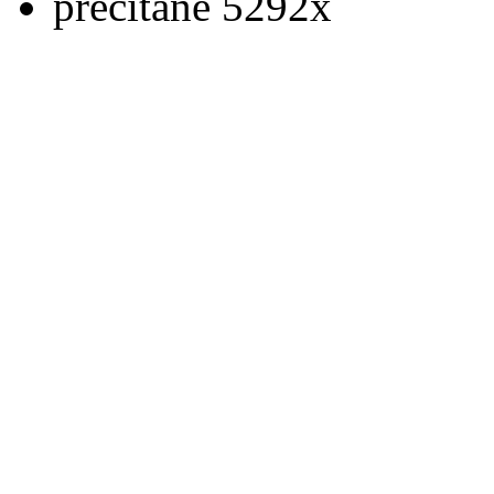
prečítané 5292x