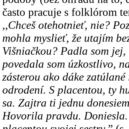
často pracuje s folklórom t
,,
Chceš otehotnieť, nie? Po
mohla myslieť, že utajím be
Višniačkou? Padla som jej,
povedala som úzkostlivo, n
zásterou ako dáke zatúlané
odrodení. S placentou, ty h
sa. Zajtra ti jednu donesie
Hovorila pravdu. Doniesla.
placentou svojej sestry
.” (s.