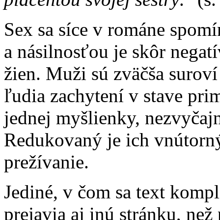
Sex sa síce v románe spomí
a násilnosťou je skôr nega
žien. Muži sú zväčša suroví
ľudia zachytení v stave prim
jednej myšlienky, nezvyčajn
Redukovaný je ich vnútorný 
prežívanie.
Jediné, v čom sa text kompl
prejavia aj inú stránku, než