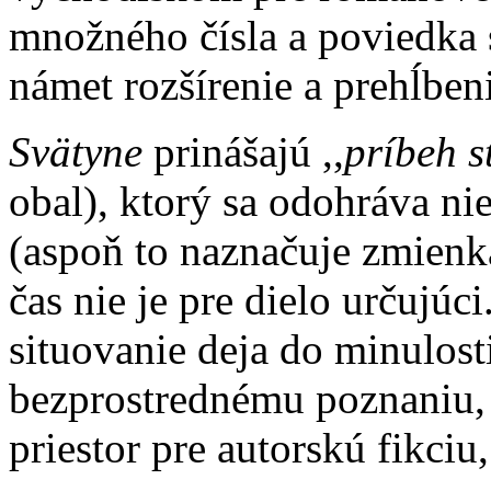
množného čísla a poviedka s
námet rozšírenie a prehĺbe
Svätyne
prinášajú ,,
príbeh s
obal), ktorý sa odohráva ni
(aspoň to naznačuje zmienk
čas nie je pre dielo určujúc
situovanie deja do minulost
bezprostrednému poznaniu, 
priestor pre autorskú fikciu