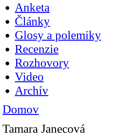
Anketa
Plav
Články
Glosy a polemiky
Recenzie
Rozhovory
Video
Archív
Domov
Nachádzate sa tu
Tamara Janecová