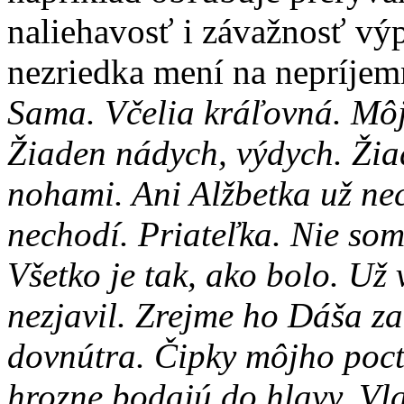
naliehavosť i závažnosť výp
nezriedka mení na nepríjemn
Sama. Včelia kráľovná. Môj 
Žiaden nádych, výdych. Žia
nohami. Ani Alžbetka už ne
nechodí. Priateľka. Nie so
Všetko je tak, ako bolo. Už
nezjavil. Zrejme ho Dáša z
dovnútra. Čipky môjho poct
hrozne bodajú do hlavy. Vla