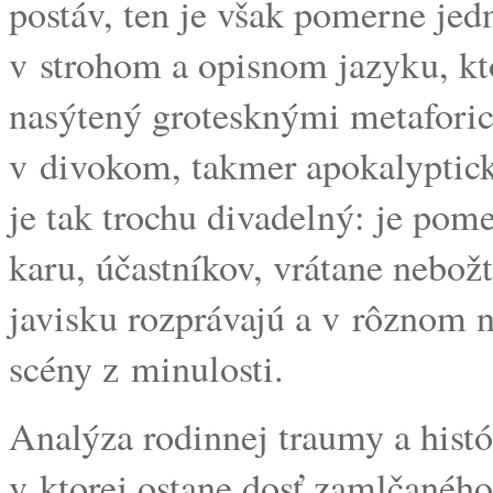
postáv, ten je však pomerne jed
v strohom a opisnom jazyku, kt
nasýtený grotesknými metaforic
v divokom, takmer apokalyptic
je tak trochu divadelný: je pom
karu, účastníkov, vrátane nebož
javisku rozprávajú a v rôznom n
scény z minulosti.
Analýza rodinnej traumy a histó
v ktorej ostane dosť zamlčaného