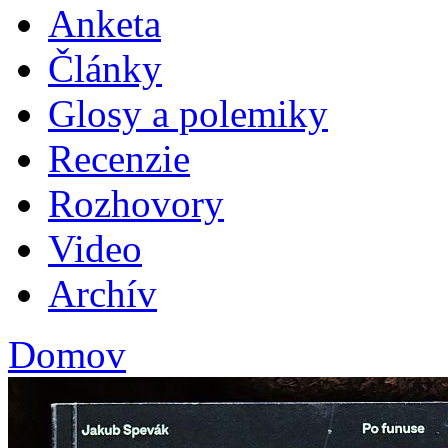
Anketa
Plav
Články
Glosy a polemiky
Recenzie
Rozhovory
Video
Archív
Domov
Nachádzate sa tu