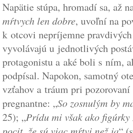
Napätie stúpa, hromadí sa, až n
mŕtvych len dobre
, uvoľní na po
k otcovi nepríjemne pravdivých
vyvolávajú u jednotlivých postá
protagonistu a aké boli s ním, a
podpísal. Napokon, samotný ot
vzťahov a tráum pri pozorovaní 
So zosnulým by ma
pregnantne: „
Prídu mi však ako figúrky 
25); „
pocit, že sú viac mŕtvi než ja
“ (