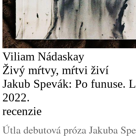
Viliam Nádaskay
Živý mŕtvy, mŕtvi živí
Jakub Spevák: Po funuse. L
2022.
recenzie
Útla debutová próza Jakuba Spev