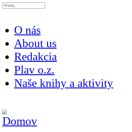
Skočiť na hlavný obsah
Search this site
O nás
About us
Redakcia
Plav o.z.
Naše knihy a aktivity
ISSN 2453-9147