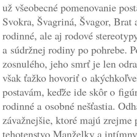
už všeobecné pomenovanie postá
Svokra, Švagriná, Švagor, Brat 
rodinné, ale aj rodové stereotypy
a súdržnej rodiny po pohrebe. P
zosnulého, jeho smrť je len odr
však ťažko hovoriť o akýchkoľve
postavám, keďže ide skôr o figú
rodinné a osobné nešťastia. Odh
závažnejšie, ktoré majú zrejme p
tehotenstvo Manželky a intímny