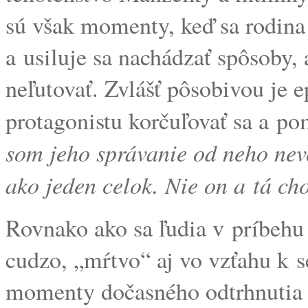
sú však momenty, keď sa rodina
a usiluje sa nachádzať spôsoby,
neľutovať. Zvlášť pôsobivou je e
protagonistu korčuľovať sa a p
som jeho správanie od neho nev
ako jeden celok. Nie on a tá ch
Rovnako ako sa ľudia v príbehu
cudzo, „mŕtvo“ aj vo vzťahu k 
momenty dočasného odtrhnutia o