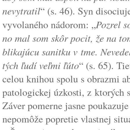
nevytratil
“ (s. 46). Syn disociu
Pozrel s
vyvolaného nádorom: „
no mal som skôr pocit, že na to
blikajúcu sanitku v tme. Nevede
tých ľudí veľmi ľúto
“ (s. 65). Ti
celou knihou spolu s obrazmi ab
patologickej úzkosti, z ktorých 
Záver pomerne jasne poukazuje 
nepomôže popretie vlastnej situá