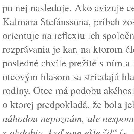
po nej nasleduje. Ako avizuje 
Kalmara Stefánssona, príbeh zos
orientuje na reflexiu ich spolo
rozprávania je kar, na ktorom č
posledné chvíle prežité s ním a
otcovým hlasom sa striedajú hla
rodiny. Otec má podobu akéhosi
o ktorej predpokladá, že bola je
náhodou nepoznám, ale nespomí
z obdobia, keď som ešte žil
“ (s.