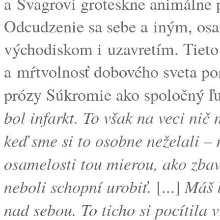
a Švagrovi groteskne animálne p
Odcudzenie sa sebe a iným, os
východiskom i uzavretím. Tieto 
a mŕtvolnosť dobového sveta po
prózy Súkromie ako spoločný ľu
bol infarkt. To však na veci nič
keď sme si to osobne neželali – 
osamelosti tou mierou, ako zba
neboli schopní urobiť.
Máš b
[...]
nad sebou. To ticho si pocítila 