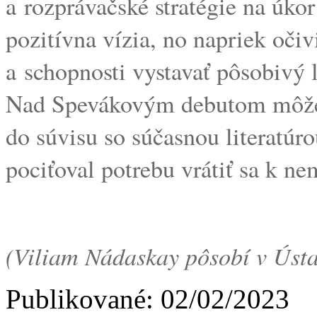
a rozprávačské stratégie na úko
pozitívna vízia, no napriek očivi
a schopnosti vystavať pôsobivý l
Nad Spevákovým debutom môžem
do súvisu so súčasnou literatúr
pociťoval potrebu vrátiť sa k ne
(Viliam Nádaskay pôsobí v Ústave
Publikované: 02/02/2023