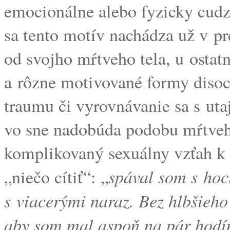
emocionálne alebo fyzicky cudz
sa tento motív nachádza už v p
od svojho mŕtveho tela, u ostatn
a rôzne motivované formy disoci
traumu či vyrovnávanie sa s ut
vo sne nadobúda podobu mŕtveho
komplikovaný sexuálny vzťah k 
spával som s hoc
„niečo cítiť“: „
s viacerými naraz. Bez hlbšieho
aby som mal aspoň na pár hodín