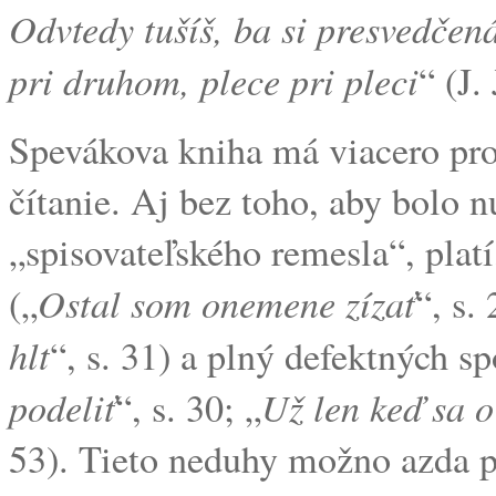
Odvtedy tušíš, ba si presvedčená
pri druhom, plece pri pleci
“ (J.
Spevákova kniha má viacero pro
čítanie. Aj bez toho, aby bolo n
„spisovateľského remesla“, platí
Ostal som onemene zízať
(„
“, s. 
hlt
“, s. 31) a plný defektných sp
podeliť
Už len keď sa o
“, s. 30; „
53). Tieto neduhy možno azda p