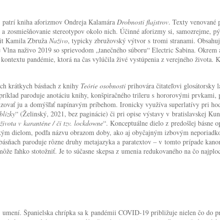
y, patrí kniha aforizmov Ondreja Kalamára
Drobnosti flajstrov
. Texty venované 
e a zosmiešňovanie stereotypov okolo nich. Účinné aforizmy si, samozrejme, pýt
šit Kamila Zbruža
Naživo
, typicky zbružovský výtvor s tromi stranami. Obsahuj
le Vlna naživo 2019 so sprievodom „tanečného súboru“ Electric Sabina. Okrem 
ontextu pandémie, ktorá na čas vylúčila živé vystúpenia z verejného života. Kon
ich krátkych básňach z knihy
Teórie osobnosti
prihovára čitateľovi glosátorsky
ríklad paroduje anotáciu knihy, konšpiračného trileru s hororovými prvkami, 
lizovať ju a domýšľať napínavým príbehom. Ironicky využíva superlatívy pri h
blízky
“ (Želinský, 2021, bez paginácie) či pri opise výstavy v bratislavskej Ku
života v karanténe / či tzv. lockdowne
“. Konceptuálne dielo z predošlej básne 
ým dielom, podľa názvu obrazom doby, ako aj obyčajným izbovým neporiadkom
 básňach paroduje rôzne druhy metajazyka a paratextov – v tomto prípade kan
 môže ľahko stotožniť. Je to súčasne skepsa z umenia redukovaného na čo najploc
 v umení. Španielska chrípka sa k pandémii COVID-19 približuje nielen čo do 