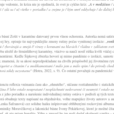
 vedomie, že kríza nie je ojedinelá, že svet je cyklus kríz: „
A v medzičase
/
čí / zdá sa / už všetko v poriadku / a zrejme je / kým smrť oddychuje / do ďalšej
 básní Zošit v karanténe datovaný prvou vlnou ochorenia. Autorka nemá satiri
j hry, opisuje tie najvypuklejšie zmeny rutiny počas vynútenej izolácie: „
vonk
ú / zhovárajú a smejú // vírusy s korunami na hlavách / vládnu v zakliatom svete
a uložiť do štrnásťdňovej karantény, vtáctvo sa naučí nosiť rúška kvôli vtáčej
ntármi. Keďže Šípkovej zbierka hovorí aj mimo pandémie o izolácii, samote a v
 znamená, že sa akosi nepredpokladane na chvíľu prispôsobil jej životnému r
igariet a čítaním / a medikamentami / málo jem a málo spím / do prírody chodím
ktorá nikdy nezostarne
“ (Hotra, 2022, s. 9). Čo ostatní považujú za pandemické
ienciu reflexia vnímania času ako „ohnutého“, súčasne roztiahnutého i statické
žina // lebo ostalo neupratané / nespláchnuté nedovarené či neumyté / ostalo ne
a z jeho poriadku a narušenie individuálnej rutiny ostáva v podloží aj tých tex
orá obsahuje texty napísané na objednávku, voľne mapujúce životy autorov a au
 Lenka Šafranová) cez solídne haiku inšpirované obľúbenými rockovými albuma
ominiky Moravčíkovej a lakonické básne Ivony Pekárkovej, ktoré je možné číta
osť, ak nie priam banalita. Váhu a zmysel by im mali dodať okolnosti vzniku 