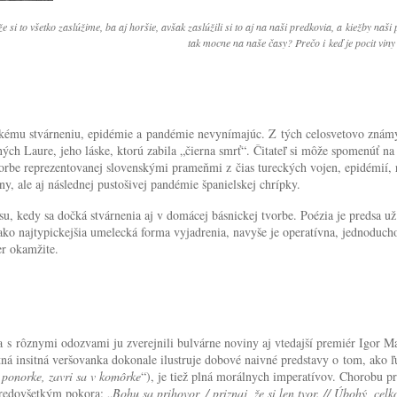
 si to všetko zaslúžime, ba aj horšie, avšak zaslúžili si to aj na naši predkovia, a kiežby naši
tak mocne na naše časy? Prečo i keď je pocit viny 
kému stvárneniu, epidémie a pandémie nevynímajúc. Z tých celosvetovo známych
ných Laure, jeho láske, ktorú zabila „čierna smrť“. Čitateľ si môže spomenúť 
orbe reprezentovanej slovenskými prameňmi z čias tureckých vojen, epidémií, r
ny, ale aj následnej pustošivej pandémie španielskej chrípky.
, kedy sa dočká stvárnenia aj v domácej básnickej tvorbe. Poézia je predsa u
 ako najtypickejšia umelecká forma vyjadrenia, navyše je operatívna, jednodu
er okamžite.
0 a s rôznymi odozvami ju zverejnili bulvárne noviny aj vtedajší premiér Igor
á insitná veršovanka dokonale ilustruje dobové naivné predstavy o tom, ako ľudi
 ponorke, zavri sa v komôrke
“), je tiež plná morálnych imperatívov. Chorobu p
predovšetkým pokora: „
Bohu sa prihovor, / priznaj, že si len tvor. // Úbohý, ce