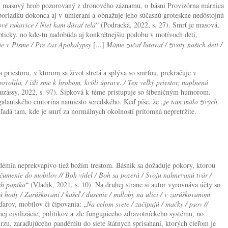
 o masový hrob pozorovaný z dronového záznamu, o básni Provizórna márnica
oriadku dokonca aj v umieraní a obnažuje jeho súčasnú groteskne nedôstojnú
ové rukavice / Niet kam dávať telá
“ (Podracká, 2022, s. 27). Smrť je masová,
pticky, no kde-tu nadobúda aj konkrétnejšiu podobu v motívoch detí,
o je v Písme / Pre čas Apokalypsy
[...]
Máme začať ľutovať / životy našich detí /
riestoru, v ktorom sa život stretá a splýva so smrťou, prekračuje v
ovolila, / išli sme k hrobom, kvôli úprave. / Ten veľký priestor, naplnená
uzássy, 2022, s. 97). Šípková k téme pristupuje so šibeničným humorom.
alantského cintorína namiesto seredského. Keď píše, že „
je tam málo živých
hľadá tam, kde je smrť za normálnych okolností prítomná nepretržite.
démia neprekvapivo tiež božím trestom. Básnik sa dožaduje pokory, ktorou
 čumenie do mobilov // Boh videl / Boh sa pozerá / Svoju nahnevanú tvár /
ch panika
“ (Vladik, 2021, s. 10). Na druhej strane si autor vyrovnáva účty so
ú hody / Zarúškovaní / kašeľ / dusenie / mdloby na ulici / v zarúškovanom
arov, mobilov či čipovania: „
Na celom svete / začipujú / mačky / psov //
ej civilizácie, politikov a zle fungujúceho zdravotníckeho systému, no
rzu, zaraďujúceho pandémiu do siete štátnych sprisahaní, ktorých cieľom je