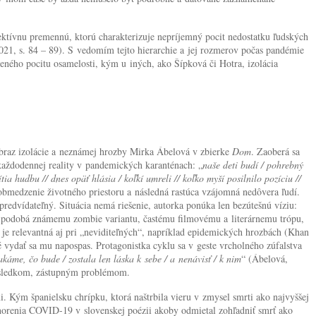
ktívnu premennú, ktorú charakterizuje nepríjemný pocit nedostatku ľudských
021, s. 84 – 89). S vedomím tejto hierarchie a jej rozmerov počas pandémie
ného pocitu osamelosti, kým u iných, ako Šípková či Hotra, izolácia
obraz izolácie a neznámej hrozby Mirka Ábelová v zbierke
Dom
. Zaoberá sa
 každodennej reality v pandemických karanténach: „
naše deti budí / pohrebný
 hudbu // dnes opäť hlásia / koľkí umreli // koľko myší posilnilo pozíciu //
obmedzenie životného priestoru a následná rastúca vzájomná nedôvera ľudí.
redvídateľný. Situácia nemá riešenie, autorka ponúka len bezútešnú víziu:
m podobá známemu zombie variantu, častému filmovému a literárnemu trópu,
e relevantná aj pri „neviditeľných“, napríklad epidemických hrozbách (Khan
vydať sa mu napospas. Protagonistka cyklu sa v geste vrcholného zúfalstva
akáme, čo bude / zostala len láska k sebe / a nenávisť / k nim
“ (Ábelová,
následkom, zástupným problémom.
 Kým španielsku chrípku, ktorá naštrbila vieru v zmysel smrti ako najvyššej
ochorenia COVID-19 v slovenskej poézii akoby odmietal zohľadniť smrť ako