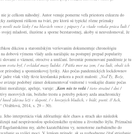
u nie je celkom náhodný. Autor venuje pomerne veľa priestoru exkurzu do
icky zastúpenú rúškom na tvári, pre ktorú sú typické rôzne príznaky
 nosili naše lásky / na hlavách vence z púpavy / a všade voňala práca ľudí /
o svojej mladosti, iluzórne a sporne bezstarostnej, akoby si neuvedomoval, že
teľskou dikciou a staromilským veršovaním dokumentuje chronológiu
m na dobovú výmenu vlády azda narážajúc na postupný prepad popularity
mi slovami o väznení, otroctve a umlčaní. Inventár pomenovaní pandémie je tu
om sveta byť, / ovládať masy ľudské. / Púšťa mor na zem, / na ľudí, obalí ich
úkor prírodnej a spomienkovej lyriky. Ako počas pandemických lockdownov
 jadre však vždy tkvie kresťanská pokora a pocit malosti: „
Veď Ty, Bože,
nt
avizuje podobný zámer dokumentovať vnútorné i vonkajšie dianie počas
nii moralizuje, apeluje, varuje: „
Kam nás to vedú
/ tieto strašné / dni /
otívy morových rán, božieho trestu a potreby pokory azda anachronicky
/ hned zdávna leží v slepotě, / v hrozných bludích, v bídě, psotě. // Ach,
“ (Vráblová, 2014, s. 29 – 30).
u. Jeho interpretácia však zdôrazňuje skôr chaos a strach ako následok
alizujú nad nesprávnosťou spoločenského systému a životného štýlu. Príznačná
 buď flagelantskému my, alebo kazateľskému vy, nemotorne zaobaleného do
zdanie sa vyššej moci. V lepšom prípade, ak sa rozhodneme čítať striedanie