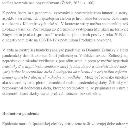
totálna kontrola nad obyvateľstvom (Žižek, 2021, s. 100).
K poézii, ktorá sa s pandémiou vyrovnávala prostredníctvom humoru a satir
aspektov karantén, ich najčastejším cieľom je hromadné testovanie, očkovani
a niektoré z Kalamárových také sú. V kontexte satiry možno spomenúť aj zo
Evokácia básnika. Pochádzajú zo Zbružovho vystúpenia Multikrst na festiva
Zmyslom tu je akési „prorocké“ uvedenie týchto troch postáv z roku 2019 do k
o negatívnom teste na COVID-19 s podtitulom Produkcia povolená.
V azda najbystrejšej básnickej analýze pandémie sa Dominik Želinský v šiest
pandemický denník ako nad čímsi jedinečným. V ďalších textoch Želinský nap
nepredstavuje zásadné vykĺbenie z poriadku sveta, a preto je možné hyperbo
tridsiatky // a digitálneho smútku // ktorý je nám dnes / a obzvlášť dnes / taký 
„
originálne konceptuálne dielo / nádejného absolventa / a originálnu reflexiu 
dennej spotreby / uložených náhodne na podlahe
“. Môže byť rovnako umeleck
ako stenami bytov a plotmi ohraničená realita pandemickej doby. Želinský v
bezobsažnosť hodnotenia diela, ktorého prednosťou je, že prijímateľ sa s ním
skúsenosť, ktorú akoby všetci prežívali totožne, bez odtieňov.
Hodnotová pandémia
Epidémie moru či španielskej chrípky prirodzene našli vo svojej dobe odraz