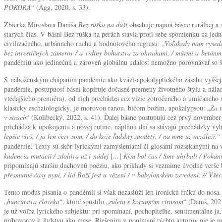
POKORA
“ (Ágg, 2020, s. 33).
Zbierka Miroslava Daniša
Bez rúška na duši
obsahuje najmä básne rurálnej a 
starých čias. V básni Bez rúška na perách stavia proti sebe spomienku na jed
civilizačného, urbánneho ruchu a hodnotového regresu: „
Voľakedy nám vysedáv
bez investičných zámerov / a vidiny bohatstva za ohradami, / múrmi a betónmi
pandémiu ako jedinečnú a zároveň globálnu udalosť nemožno porovnávať so šp
S náboženským chápaním pandémie ako kvázi-apokalyptického zásahu vyššej 
pandémie, postupnosť básní kopíruje dočasné premeny životného štýlu a nála
vtedajšieho premiéra), od nich prechádza cez vízie zotročeného a umlčaného 
klasicky eschatologický, je morovou ranou, bičom božím, apokalypsou: „
Za t
v strach
“ (Kolibecký, 2022, s. 41). Ďalej básne postupujú cez prvý novembe
prichádza k upokojeniu a novej rutine, náplňou dní sa stávajú prechádzky vy
lepšie vieš, / ja len červ som, / do kože ľudskej zaodetý, / na mne už nezáleží.
“
pandémie. Texty sú skôr lyrickými zamysleniami či glosami rozsekanými na verš
kadencia mutácií / zdoláva už i nádej
[...]
Kým bol čas / Sme uhýbali / Pokáni
pripomínajú staršiu duchovnú poéziu, ako príklady si vezmime úvodné verše b
přesmutné časy nyní, / lid Boží jest u vězení / v babylonském zavedení. // Všeck
Tento modus písania o pandémii si však nezaslúži len ironickú frčku do nosa. 
„
huncútstva človeka
“, ktoré spustilo „
ruletu s korunným vírusom
“ (Daniš, 202
je už voľba lyrického subjektu: pri spomínaní, pochopiteľne, sentimentálne j
príhovorov k ľudstvu ako mase. Riešením v ponímaní týchto autorov nie je p