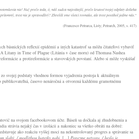
 potomkovia nie! Nuž prečo teda, ó, náš sudca najsvätejší, prečo krutosť tvojej odplaty dolieha
prítomný, trest nie je spravodlivý? Zhrešili sme všetci rovnako, ale trest postihol jedine nás.
“
(Francesco Petrarca, Listy; Petrarch, 2005, s. 417)
 básnických reflexií epidémií a iných katastrof sa môžu čitateľovi vybaviť
na A Litany in Time of Plague (Litánia v čase moru) od Thomasa Nashea
eformácie a protireformácie a stavovských povstaní. Alebo si môže vyskúšať
ž zo svojej podstaty vhodnou formou vyjadrenia postoja k aktuálnym
cho publikovateľná, časovo nenáročná a otvorená každému gramotnému
 Matovič na svojom facebookovom účte. Báseň sa dočkala aj zhudobnenia a
a strávia nejaký čas v izolácii a nakoniec sa všetko obráti na dobré:
redstavuje ako reakciu vyššej moci na nekontrolovaný progres a správanie sa
lkom slabý, / modlitbou baterky nabi.
[...]
Porazme netvora, / heslo je