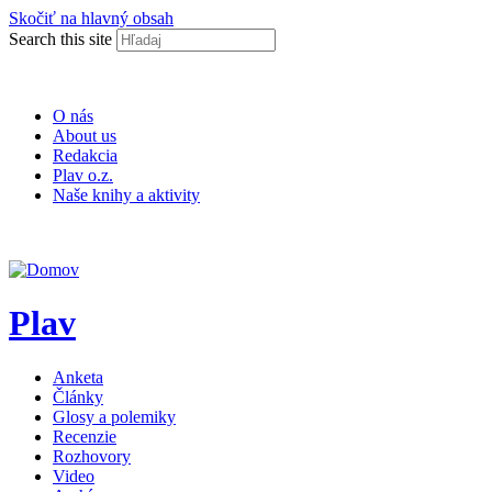
Skočiť na hlavný obsah
Search this site
O nás
About us
Redakcia
Plav o.z.
Naše knihy a aktivity
ISSN 2453-9147
Plav
Anketa
Články
Glosy a polemiky
Recenzie
Rozhovory
Video