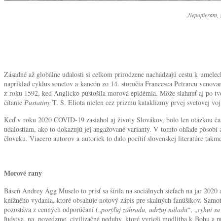
„
Nepopieram, že
Zásadné až globálne udalosti si celkom prirodzene nachádzajú cestu k umelec
napríklad cyklus sonetov a kancón zo 14. storočia Francesca Petrarcu venova
z roku 1592, keď Anglicko pustošila morová epidémia. Môže siahnuť aj po tv
čítanie
Pustatiny
T. S. Eliota nielen cez prizmu kataklizmy prvej svetovej voj
Keď v roku 2020 COVID-19 zasiahol aj životy Slovákov, bolo len otázkou času
udalostiam, ako to dokazujú jej angažované varianty. V tomto ohľade pôsobí
človeku. Viacero autorov a autoriek to dalo pocítiť slovenskej literatúre takm
Morové rany
Báseň Andrey Ágg Muselo to prísť sa šírila na sociálnych sieťach na jar 202
knižného vydania, ktoré obsahuje notový zápis pre skalných fanúšikov. Samotn
pozostáva z cenných odporúčaní („
porýľuj záhradu, udržuj náladu
“, „
vyhni sa
ľudstva, na, povedzme, civilizačné neduhy, ktoré vyrieši modlitba k Bohu a 