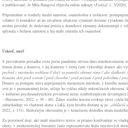
a publikované, že Mila Haugová objavila online nákupy (
Fraktál
, č. 3/2020),
Pripomeňme si rozdiely medzi samotou, osamelosťou a izoláciou: postupujeme
vzťahov či kontaktov až po závažnou situáciou vynútené dočasné vyradenie č
možno povedať, že sledovaná poézia a denníkové záznamy dokumentujú z veľke
splynula s bežnou samotou a len málo zmenila ich osamelosť.
Úzkosť, smrť
S prevrátením poriadku sveta počas pandémie súvisia dnes mnohorozmerne map
témou domu a domova, v jej kontexte v tretej časti vykresľuje domov ako vyn
pochod z miestneho rozhlasu // tlačí sa pomedzi okenné rámy / ako sladkastý zá
bránime deti pred svetom / pred chorobu / pred myšami / pred pohrebmi / pr
Domov sa postupne stáva nepríjemným stiesneným miestom, z ktorého nemožno u
svet je v permanentnej kríze, určuje ho cyklus nikdy nekončiacich ohrozen
v kultúrno-psychoanalytickom povedomí neraz symbolizujúcom devastujúcu hr
– Huremović, 2022, s. 39 – 40). Žáner zombie hororu evokuje záver cyklu bá
zabarikáduje vo vlastnom dome a čaká, kým hrozba dostane aj ju: „
obkľúčili 
2022, s. 131). Skutočným ohrozením je v konečnom dôsledku strata medziľu
Za pozornosť stojí, aké malé množstvo textov sa priamo konfrontuje so všad
obety, v modernistickej literatúre často reprezentovala škála zmyslových st