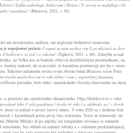
 Kolotoč / Ľahko nabiehajú zhrdzavené / Reťaze / S vervou sa naskakuje / do
 búrky / pandémie
“ (Bátorová, 2022, s. 54).
cké ani moralizujúce ambície, ani neglosuje hodnotové nastavenie
u je nepríjemné počasie
// aspoň sa nám nechce von // po uliciach sa drzo
 // kráľovstvo za liek / a vakcínu
“ (Šípková, 2021, s. 80). Zamýšľa sa nad
 chrípke, na Veľkú noc sa budeme oblievať dezinfekčnými prostriedkami, na
lastnej inakosti, dá sa povedať, že karanténa predstavuje pre ňu v istom
ytmu. Takýmto naladením otvára svoju zbierku básní
Blúdenie telom
Peter
 trochu nasilu hoci mi to robí dobre / som v nepretržitej finančnej
 vykĺbenie poriadku, bolo uňho, samotárskeho človeka situovaného na okraj
ho, a priestoru ako nemilosrdne ohraničeného. Oľga Gluštíková to v roku
povedané lebo // celá pandémia / trvala tri roky / a odohrala sa / v dvoch
tov, ktoré sa usilujú o pevný časový rámec. V roku 2020 sa v druhom čísle
toriek v karanténach počas prvej vlny ochorenia. Texty sú rôznorodé: od
mi (Marián Milčák) až po zápisky len marginálne súvisiace so zadaním
ť samostatne, bez ohľadu na zadanie rubriky a s vedomím predchádzajúcej
– v inom čase by azda nemuselo byť podrobne a datovane zaznamenané