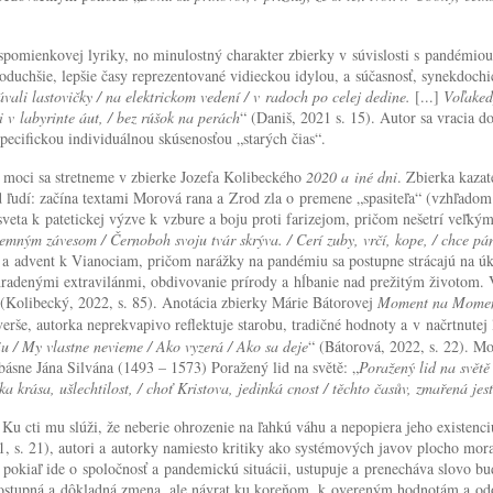
spomienkovej lyriky, no minulostný charakter zbierky v súvislosti s pandémio
noduchšie, lepšie časy reprezentované vidieckou idylou, a súčasnosť, synekdoch
ali lastovičky / na elektrickom vedení / v radoch po celej dedine.
[...]
Voľakedy
 v labyrinte áut, / bez rúšok na perách
“ (Daniš, 2021 s. 15). Autor sa vracia d
ecifickou individuálnou skúsenosťou „starých čias“.
moci sa stretneme v zbierke Jozefa Kolibeckého
2020 a iné dni
. Zbierka kaza
d ľudí: začína textami Morová rana a Zrod zla o premene „spasiteľa“ (vzhľado
sveta k patetickej výzve k vzbure a boju proti farizejom, pričom nešetrí veľký
emným závesom / Černoboh svoju tvár skrýva. / Cerí zuby, vrčí, kope, / chce pán
r a advent k Vianociam, pričom narážky na pandémiu sa postupne strácajú na 
hradenými extravilánmi, obdivovanie prírody a hĺbanie nad prežitým životom. V
 (Kolibecký, 2022, s. 85). Anotácia zbierky Márie Bátorovej
Moment na Mome
e, autorka neprekvapivo reflektuje starobu, tradičné hodnoty a v načrtnutej lí
u / My vlastne nevieme / Ako vyzerá / Ako sa deje
“ (Bátorová, 2022, s. 22). M
ásne Jána Silvána (1493 – 1573) Poražený lid na světě: „
Poražený lid na světě 
a krása, ušlechtilost, / choť Kristova, jedinká cnost / těchto časův, zmařená jest
Ku cti mu slúži, že neberie ohrozenie na ľahkú váhu a nepopiera jeho existenci
1, s. 21), autori a autorky namiesto kritiky ako systémových javov plocho mor
a, pokiaľ ide o spoločnosť a pandemickú situácii, ustupuje a prenecháva slovo
ostupná a dôkladná zmena, ale návrat ku koreňom, k overeným hodnotám a odov