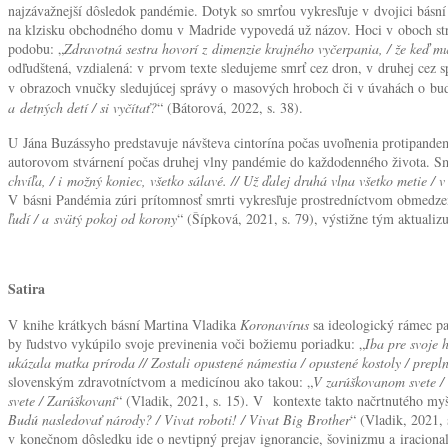
najzávažnejší dôsledok pandémie. Dotyk so smrťou vykresľuje v dvojici básn
na klzisku obchodného domu v Madride vypovedá už názov. Hoci v oboch stre
podobu: „
Zdravotná sestra hovorí z dimenzie krajného vyčerpania, / že keď musí
odľudštená, vzdialená: v prvom texte sledujeme smrť cez dron, v druhej cez 
v obrazoch vnučky sledujúcej správy o masových hroboch či v úvahách o budú
a detných detí / si vyčítať?
“ (Bátorová, 2022, s. 38).
U Jána Buzássyho predstavuje návšteva cintorína počas uvoľnenia protipandem
autorovom stvárnení počas druhej vlny pandémie do každodenného života. Smr
chvíľa, / i možný koniec, všetko sálavé. // Už ďalej druhá vlna všetko metie / 
V básni Pandémia zúri prítomnosť smrti vykresľuje prostredníctvom obmedzeni
ľudí / a svätý pokoj od korony
“ (Šípková, 2021, s. 79), výstižne tým aktualiz
Satira
V knihe krátkych básní Martina Vladika
Koronavírus
sa ideologický rámec p
by ľudstvo vykúpilo svoje previnenia voči božiemu poriadku: „
Iba pre svoje 
ukázala matka príroda // Zostali opustené námestia / opustené kostoly / prepln
slovenským zdravotníctvom a medicínou ako takou: „
V zarúškovanom svete / 
svete / Zarúškovaní
“ (Vladik, 2021, s. 15). V kontexte takto načrtnutého my
Budú nasledovať národy? / Vivat roboti! / Vivat Big Brother
“ (Vladik, 2021, 
v konečnom dôsledku ide o nevtipný prejav ignorancie, šovinizmu a iracionali