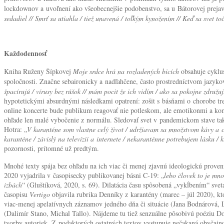
lockdownov a uvoľnení ako všeobecnejšie podobenstvo, sa u Bátorovej prejavuje
sedadiel // Smrť sa utiahla / tiež unavená / toľkým kynožením // Keď sa svet to
Každodennosť
Kniha Ruženy Šípkovej
Moje srdce hrá na rozladených bicích
obsahuje cyklus
spoločnosti. Značne sebaironicky a nadľahčene, často prostredníctvom jazykove
špacírujú / vírusy bez rúšok // mám pocit že ich vidím / ako sa pokojne združuj
hypotetickými absurdnými následkami opatrení: zošit s básňami o chorobe treb
online koncerte bude publikum reagovať nie potleskom, ale emotikonmi a kome
ohľade len malé vybočenie z normálu. Sledovať svet v pandemickom stave tak
Hotra: „
V karanténe som vlastne celý život / udržiavam sa množstvom kávy a c
karanténe / závislý na televízii a internete / nekaranténne potrebujem lásku / 
pozornosti, prítomné už predtým.
Mnohé texty spája bez ohľadu na ich viac či menej zjavnú ideologickú proven
2020 vyjadrila v časopisecky publikovanej básni C-19: „
lebo človek to je mno
izbách
“ (Gluštíková, 2020, s. 69). Dilatácia času spôsobená „vykĺbením“ svet
časopisu
Vertigo
objavila rubrika Denníky z karantény (marec – júl 2020), kt
viac-menej apelatívnych záznamov jedného dňa či situácie (Jana Bodnárová,
(Dalimír Stano, Michal Tallo). Nájdeme tu tiež senzuálne pôsobivú poéziu D
tvorby autoriek. Z podaktorých ostatných textov vystupuje nečakaná obyčajn