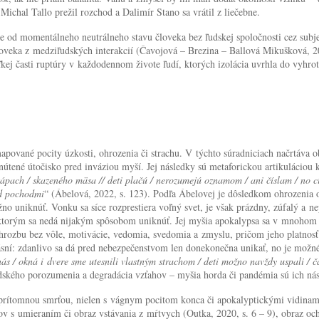
 Michal Tallo prežil rozchod a Dalimír Stano sa vrátil z liečebne.
 od momentálneho neutrálneho stavu človeka bez ľudskej spoločnosti cez subje
loveka z medziľudských interakcií (Čavojová – Brezina – Ballová Mikušková, 2
j časti ruptúry v každodennom živote ľudí, ktorých izolácia uvrhla do vyhrote
ované pocity úzkosti, ohrozenia či strachu. V týchto súradniciach načrtáva 
útené útočisko pred inváziou myší. Jej následky sú metaforickou artikuláciou
pach / skazeného mäsa // deti plačú / nerozumejú oznamom / ani číslam / no cítia
ed pochodmi
“ (Ábelová, 2022, s. 123). Podľa Ábelovej je dôsledkom ohrozenia 
niknúť. Vonku sa síce rozprestiera voľný svet, je však prázdny, zúfalý a nep
í, ktorým sa nedá nijakým spôsobom uniknúť. Jej myšia apokalypsa sa v mnoho
ozbu bez vôle, motivácie, vedomia, svedomia a zmyslu, pričom jeho platnosť j
sní: zdanlivo sa dá pred nebezpečenstvom len donekonečna unikať, no je možné 
nás / okná i dvere sme utesnili vlastným strachom / deti možno navždy uspali / č
dského porozumenia a degradácia vzťahov – myšia horda či pandémia sú ich 
eprítomnou smrťou, nielen s vágnym pocitom konca či apokalyptickými vidinami.
retov s umieraním či obraz vstávania z mŕtvych (Outka, 2020, s. 6 – 9), obraz 