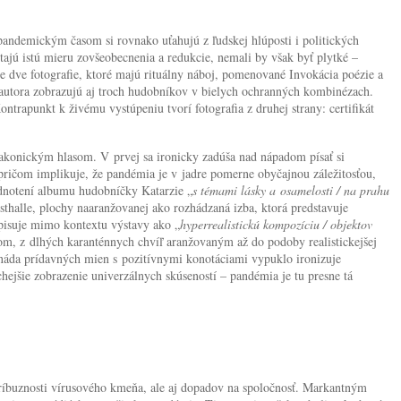
pandemickým časom si rovnako uťahujú z ľudskej hlúposti i politických
ajú istú mieru zovšeobecnenia a redukcie, nemali by však byť plytké –
e dve fotografie, ktoré majú rituálny náboj, pomenované Invokácia poézie a
autora zobrazujú aj troch hudobníkov v bielych ochranných kombinézach.
trapunkt k živému vystúpeniu tvorí fotografia z druhej strany: certifikát
 lakonickým hlasom. V prvej sa ironicky zadúša nad nápadom písať si
pričom implikuje, že pandémia je v jadre pomerne obyčajnou záležitosťou,
odnotení albumu hudobníčky Katarzie „
s témami lásky a osamelosti / na prahu
nsthalle, plochy naaranžovanej ako rozhádzaná izba, ktorá predstavuje
opisuje mimo kontextu výstavy ako „
hyperrealistickú kompozíciu / objektov
, z dlhých karanténnych chvíľ aranžovaným až do podoby realistickejšej
onáda prídavných mien s pozitívnymi konotáciami vypuklo ironizuje
hejšie zobrazenie univerzálnych skúseností – pandémia je tu presne tá
príbuznosti vírusového kmeňa, ale aj dopadov na spoločnosť. Markantným