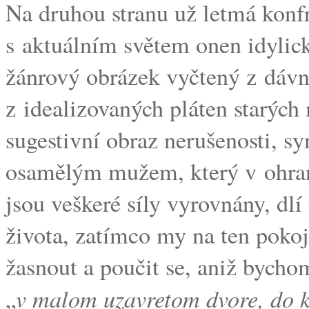
Na druhou stranu už letmá konf
s aktuálním světem onen idylick
žánrový obrázek vyčtený z dávn
z idealizovaných pláten starých
sugestivní obraz nerušenosti, 
osamělým mužem, který v ohra
jsou veškeré síly vyrovnány, dl
života, zatímco my na ten pokoj
žasnout a poučit se, aniž bychom 
v malom uzavretom dvore, do k
„