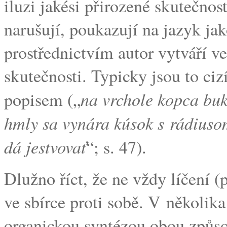
iluzi jakési přirozené skutečnosti
narušují, poukazují na jazyk jak
prostřednictvím autor vytváří v
skutečnosti. Typicky jsou to ciz
na vrchole kopca buk
popisem („
hmly sa vynára kúsok s rádiuso
dá jestvovať
“; s. 47).
Dlužno říct, že ne vždy líčení (
ve sbírce proti sobě. V několik
organickou syntézou obou způso