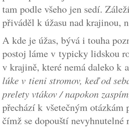
tam podle všeho jen sedí. Zálež
přiváděl k úžasu nad krajinou, 
A kde je úžas, bývá i touha po
postoj láme v typicky lidskou r
v krajině, které nemá daleko k a
lúke v tieni stromov, keď od se
prelety vtákov / napokon zaspím
přechází k všetečným otázkám p
čímž se dopouští nevyhnutelné 