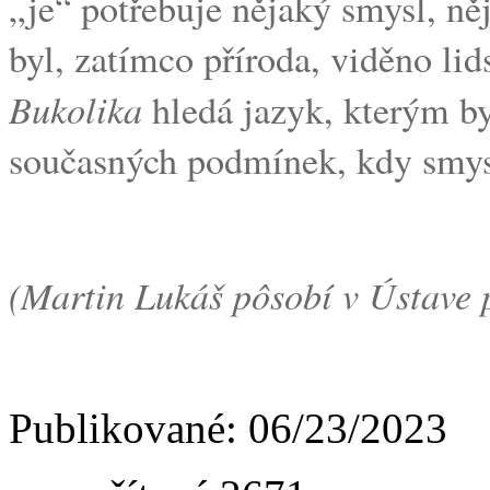
„je“ potřebuje nějaký smysl, ně
byl, zatímco příroda, viděno lid
Bukolika
hledá jazyk, kterým by 
současných podmínek, kdy smysl
(Martin Lukáš pôsobí v Ústave pr
Publikované: 06/23/2023