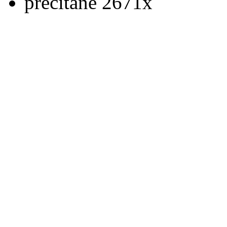
prečítané 2671x