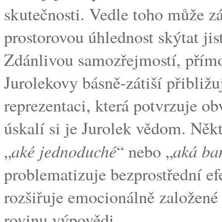
skutečnosti. Vedle toho může zá
prostorovou úhlednost skýtat ji
Zdánlivou samozřejmostí, přímo
Jurolekovy básně-zátiší přibliž
reprezentaci, která potvrzuje o
úskalí si je Jurolek vědom. Něk
aké jednoduché
aká ba
„
“ nebo „
problematizuje bezprostřední ef
rozšiřuje emocionálně založené 
rovinu výpovědi.