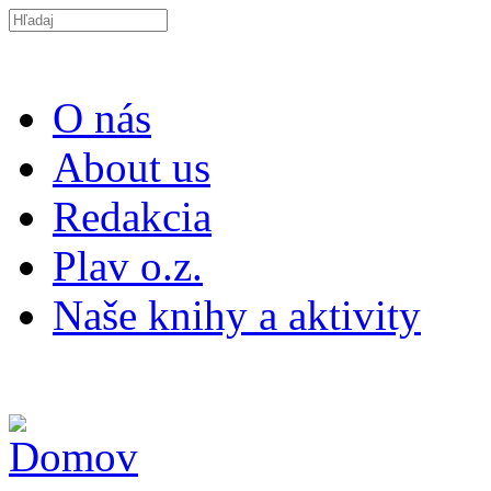
Skočiť na hlavný obsah
Search this site
O nás
About us
Redakcia
Plav o.z.
Naše knihy a aktivity
ISSN 2453-9147