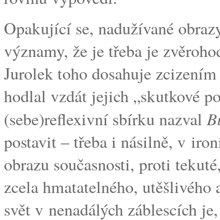
Opakující se, nadužívané obrazy
významy, že je třeba je zvěroho
Jurolek toho dosahuje zcizením 
hodlal vzdát jejich „skutkové p
B
(sebe)reflexivní sbírku nazval
postavit – třeba i násilně, v ir
obrazu současnosti, proti tekuté
zcela hmatatelného, utěšlivého 
svět v nenadálých záblescích je,