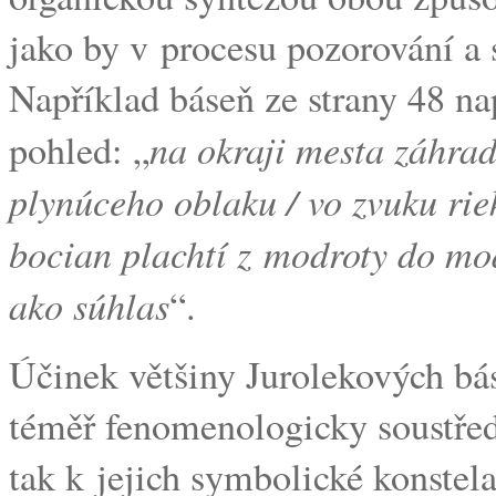
jako by v procesu pozorování a s
Například báseň ze strany 48 na
na okraji mesta záhra
pohled: „
plynúceho oblaku / vo zvuku rie
bocian plachtí z modroty do mod
ako súhlas
“.
Účinek většiny Jurolekových bás
téměř fenomenologicky soustře
tak k jejich symbolické konstelac