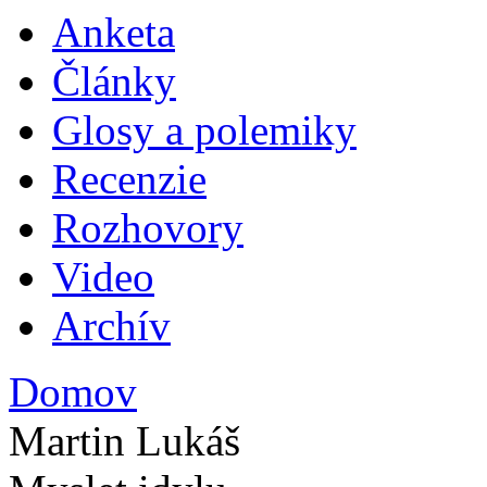
Anketa
Plav
Články
Glosy a polemiky
Recenzie
Rozhovory
Video
Archív
Domov
Nachádzate sa tu
Martin Lukáš