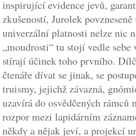
inspirující evidence jevů, gar
zkušeností, Jurolek povzneseně t
univerzální platnosti nelze nic
„moudrosti“ tu stojí vedle sebe
stírají účinek toho prvního. Díl
čtenáře dívat se jinak, se postu
truismy, jejichž závazná, gnóm
uzavírá do osvědčených rámců my
rozpor mezi lapidárním záznam
někdy a nějak jeví, a projekcí u