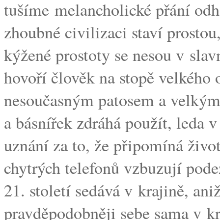
tušíme melancholické přání odha
zhoubné civilizaci staví prosto
kýžené prostoty se nesou v sla
hovoří člověk na stopě velkého 
nesoučasným patosem a velkými 
a básnířek zdráhá použít, leda v
uznání za to, že připomíná život
chytrých telefonů vzbuzují pode
21. století sedává v krajině, an
pravděpodobněji sebe sama v kraj