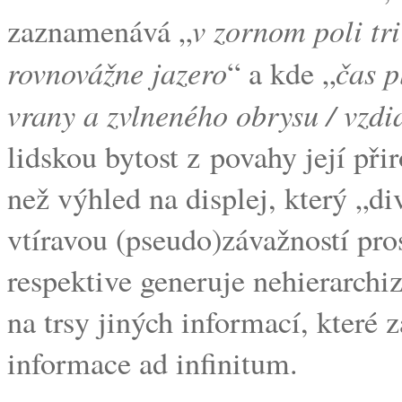
v zornom poli tri
zaznamenává „
rovnovážne jazero
čas p
“ a kde „
vrany a zvlneného obrysu / vzd
lidskou bytost z povahy její př
než výhled na displej, který „d
vtíravou (pseudo)závažností pro
respektive generuje nehierarch
na trsy jiných informací, které z
informace ad infinitum.