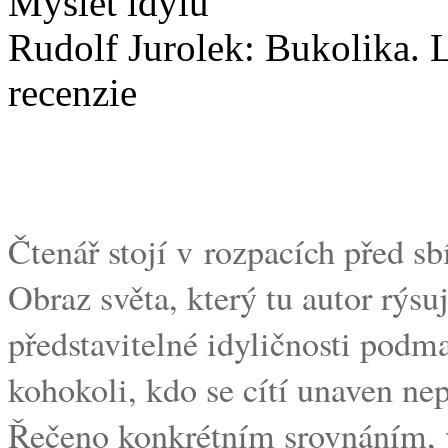
Myslet idylu
Rudolf Jurolek: Bukolika. 
recenzie
Čtenář stojí v rozpacích před s
Obraz světa, který tu autor rýsuj
představitelné idyličnosti podma
kohokoli, kdo se cítí unaven ne
Řečeno konkrétním srovnáním, v