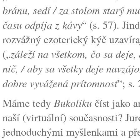
bránu, sedí / za stolom starý 
času odpíja z kávy
“ (s. 57). Ji
rozvážný ezoterický kýč uzavír
záleží na všetkom, čo sa deje
(„
nič, / aby sa všetky deje navzájo
dobre vyvážená prítomnosť
“; s. 
Bukoliku
Máme tedy
číst jako a
naší (virtuální) současnosti? J
jednoduchými myšlenkami a pře