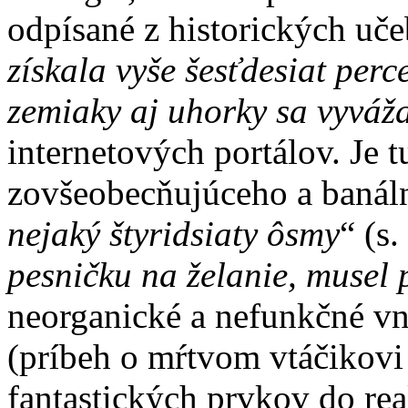
odpísané z historických uče
získala vyše šesťdesiat perc
zemiaky aj uhorky sa vyváža
internetových portálov. Je t
zovšeobecňujúceho a banál
nejaký štyridsiaty ôsmy
“ (s.
pesničku na želanie, musel 
neorganické a nefunkčné vn
(príbeh o mŕtvom vtáčikovi 
fantastických prvkov do rea