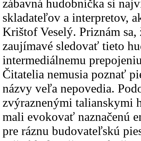
zábavná hudobníčka si najv
skladateľov a interpretov, a
Krištof Veselý. Priznám sa,
zaujímavé sledovať tieto h
intermediálnemu prepojeni
Čitatelia nemusia poznať pi
názvy veľa nepovedia. Podob
zvýraznenými talianskymi 
mali evokovať naznačenú em
pre ráznu budovateľskú pie