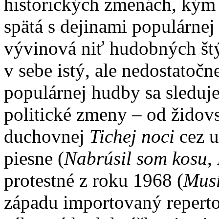
historických zmenách, kým t
spätá s dejinami populárnej
vývinová niť hudobných št
v sebe istý, ale nedostatočn
populárnej hudby sa sleduj
politické zmeny – od židov
duchovnej
Tichej noci
cez u
piesne (
Nabrúsil som kosu
,
protestné z roku 1968 (
Musí
západu importovaný repertoá