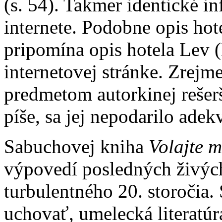
(s. 54). Takmer identické in
internete. Podobne opis hot
pripomína opis hotela Lev 
internetovej stránke. Zrejme
predmetom autorkinej rešerš
píše, sa jej nepodarilo adek
Sabuchovej kniha
Volajte 
výpovedí posledných živýc
turbulentného 20. storočia.
uchovať, umelecká literatúr