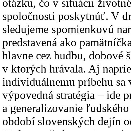
otázku, čo v situácii život
spoločnosti poskytnúť. V dru
sledujeme spomienkovú nar
predstavená ako pamätníčka
hlavne cez hudbu, dobové šl
v ktorých hrávala. Aj napr
individuálnemu príbehu sa v
výpovedná stratégia – ide 
a generalizovanie ľudskéh
období slovenských dejín o