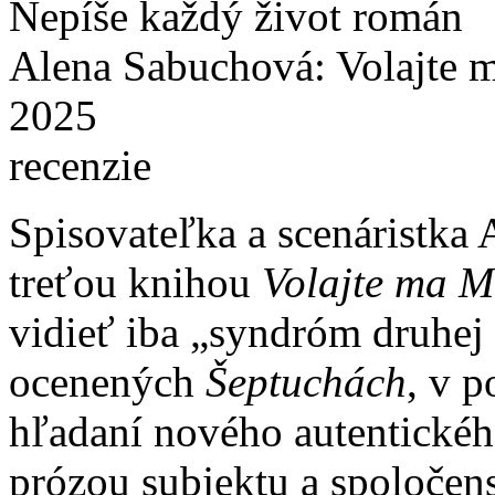
Nepíše každý život román
Alena Sabuchová: Volajte m
2025
recenzie
Spisovateľka a scenáristka
treťou knihou
Volajte ma 
vidieť iba „syndróm druhej 
ocenených
Šeptuchách
, v p
hľadaní nového autentickéh
prózou subjektu a spoloče