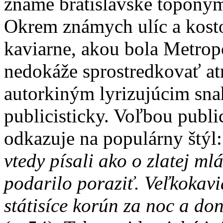
známe bratislavské toponymá
Okrem známych ulíc a kosto
kaviarne, akou bola Metrop
nedokáže sprostredkovať at
autorkiným lyrizujúcim snah
publicisticky. Voľbou publ
odkazuje na populárny štýl:
vtedy písali ako o zlatej ml
podarilo poraziť. Veľkokavi
státisíce korún za noc a do