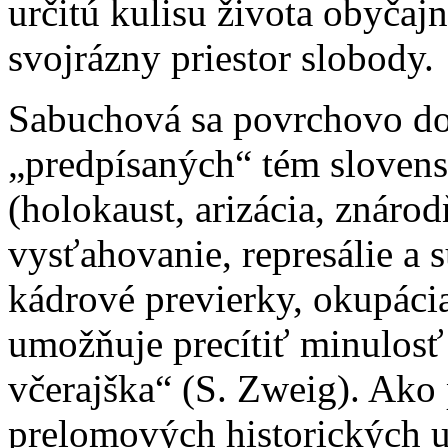
určitú kulisu života obyčaj
svojrázny priestor slobody.
Sabuchová sa povrchovo do
„predpísaných“ tém slovens
(holokaust, arizácia, znár
vysťahovanie, represálie a 
kádrové previerky, okupácia
umožňuje precítiť minulosť
včerajška“ (S. Zweig). Ako 
prelomových historických u