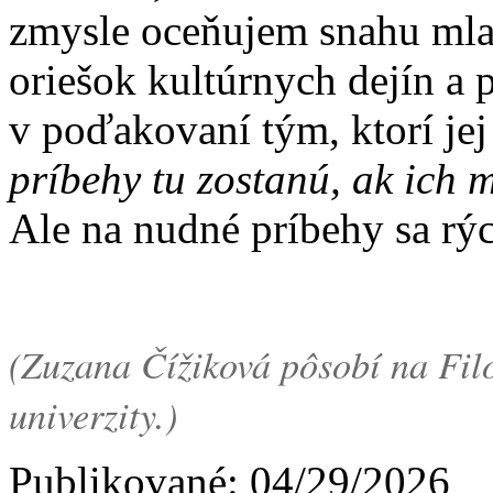
zmysle oceňujem snahu mla
oriešok kultúrnych dejín a 
v poďakovaní tým, ktorí jej
príbehy tu zostanú, ak ich
Ale na nudné príbehy sa rý
(Zuzana Čížiková pôsobí na Filo
univerzity.)
Publikované: 04/29/2026