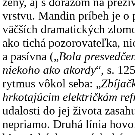
ženy, aj s dôrazom na prež
vrstvu. Mandin príbeh je o 
väčších dramatických zlomo
ako tichá pozorovateľka, n
a pasívna („
Bola presvedčen
niekoho ako akordy
“, s. 1
rytmus vôkol seba: „
Zbíjačk
hrkotajúcim električkám ref
udalosti do jej života zasahu
nepriamo. Druhá línia hovo