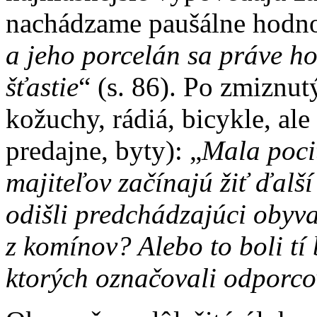
nachádzame paušálne hodno
a jeho porcelán sa práve hod
šťastie
“ (s. 86). Po zmiznut
kožuchy, rádiá, bicykle, ale
predajne, byty): „
Mala pocit
majiteľov začínajú žiť ďalší
odišli predchádzajúci obyva
z komínov? Alebo to boli tí 
ktorých označovali odporco