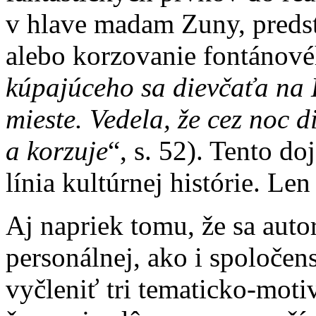
v hlave madam Zuny, preds
alebo korzovanie fontánové
kúpajúceho sa dievčaťa na 
mieste. Vedela, že cez noc 
a korzuje
“, s. 52). Tento d
línia kultúrnej histórie. Len
Aj napriek tomu, že sa aut
personálnej, ako i spoločen
vyčleniť tri tematicko-motiv