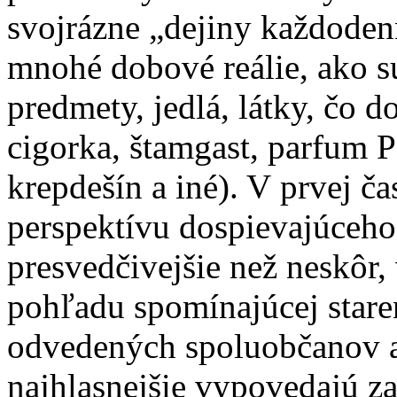
svojrázne „dejiny každodenn
mnohé dobové reálie, ako sú
predmety, jedlá, látky, čo d
cigorka, štamgast, parfum 
krepdešín a iné). V prvej ča
perspektívu dospievajúceho 
presvedčivejšie než neskôr
pohľadu spomínajúcej stare
odvedených spoluobčanov a
najhlasnejšie vypovedajú za