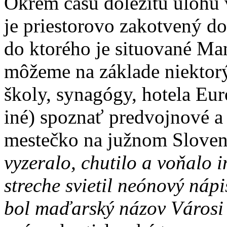
Okrem času dôležitú úlohu 
je priestorovo zakotvený d
do ktorého je situované Ma
môžeme na základe niektorýc
školy, synagógy, hotela Eu
iné) spoznať predvojnové a
mestečko na južnom Sloven
vyzeralo, chutilo a voňalo 
streche svietil neónový náp
bol maďarský názov Városi