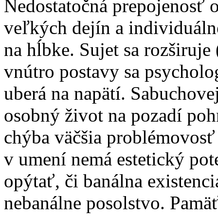
Nedostatočná prepojenosť 
veľkých dejín a individuál
na hĺbke. Sujet sa rozširuj
vnútro postavy sa psycholog
uberá na napätí. Sabuchove
osobný život na pozadí pohn
chýba väčšia problémovosť 
v umení nemá estetický pot
opýtať, či banálna existenc
nebanálne posolstvo. Pamäť