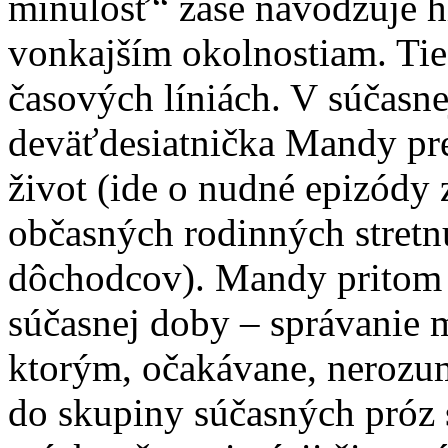
minulosť“ zase navodzuje hi
vonkajším okolnostiam. Ti
časových líniách. V súčasne
deväťdesiatnička Mandy p
život (ide o nudné epizódy
občasných rodinných stret
dôchodcov). Mandy pritom
súčasnej doby – správanie m
ktorým, očakávane, nerozumi
do skupiny súčasných próz 