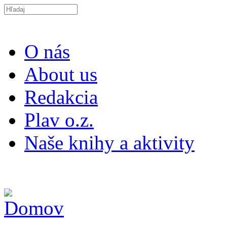
Skočiť na hlavný obsah
Search this site
O nás
About us
Redakcia
Plav o.z.
Naše knihy a aktivity
ISSN 2453-9147