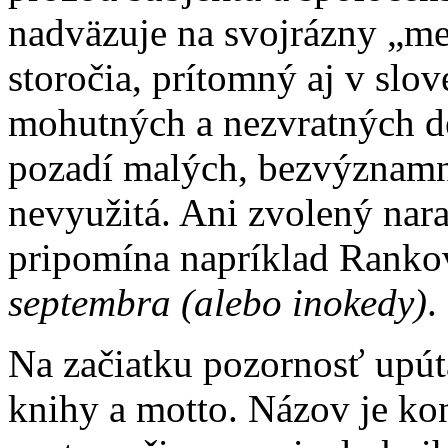
nadväzuje na svojrázny „m
storočia, prítomný aj v slo
mohutných a nezvratných de
pozadí malých, bezvýznamný
nevyužitá. Ani zvolený nara
pripomína napríklad Rank
septembra (alebo inokedy)
.
Na začiatku pozornosť upúta
knihy a motto. Názov je ko