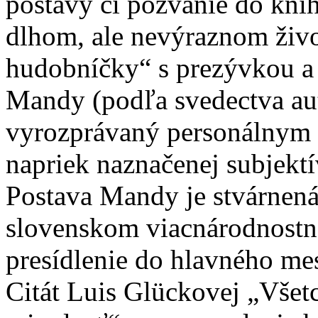
postavy či pozvanie do knih
dlhom, ale nevýraznom živo
hudobníčky“ s prezývkou 
Mandy (podľa svedectva aut
vyrozprávaný personálnym 
napriek naznačenej subjektív
Postava Mandy je stvárnen
slovenskom viacnárodnostn
presídlenie do hlavného mes
Citát Luis Glückovej „Všetc