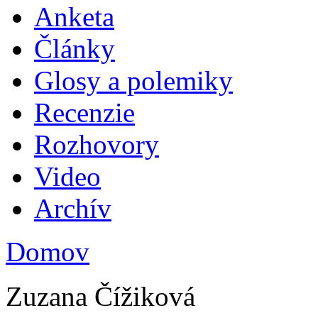
Anketa
Plav
Články
Glosy a polemiky
Recenzie
Rozhovory
Video
Archív
Domov
Nachádzate sa tu
Zuzana Čížiková