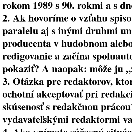
rokom 1989 s 90. rokmi a s d
2. Ak hovoríme o vzťahu spiso
paralelu aj s inými druhmi um
producenta v hudobnom alebo
redigovanie a začína spoluau
pokaziť? A naopak: môže ju „
3. Otázka pre redaktorov, ktor
ochotní akceptovať pri redakci
skúsenosť s redakčnou prácou
vydavateľskými redaktormi v
4. Ako vnímate súčasnú situá