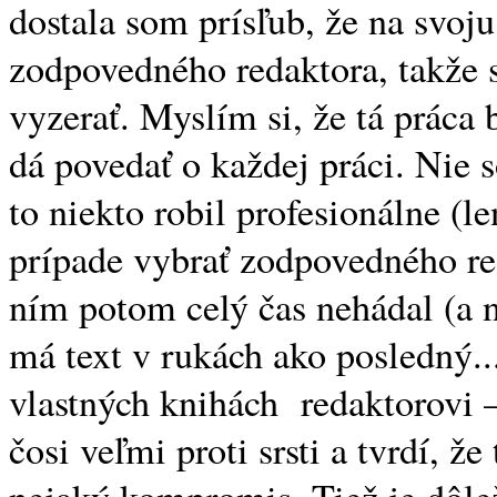
dostala som prísľub, že na svoj
zodpovedného redaktora, takže 
vyzerať. Myslím si, že tá práca 
dá povedať o každej práci. Nie s
to niekto robil profesionálne (l
prípade vybrať zodpovedného re
ním potom celý čas nehádal (a n
má text v rukách ako posledný..
vlastných knihách redaktorovi
čosi veľmi proti srsti a tvrdí, ž
nejaký kompromis. Tiež je dôlež