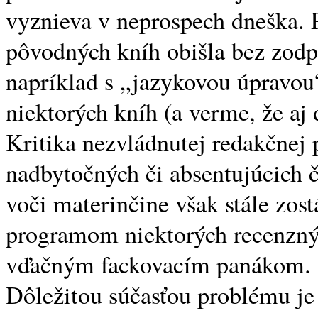
vyznieva v neprospech dneška. 
pôvodných kníh obišla bez zodpo
napríklad s „jazykovou úpravou“,
niektorých kníh (a verme, že aj 
Kritika nezvládnutej redakčnej 
nadbytočných či absentujúcich č
voči materinčine však stále zo
programom niektorých recenzný
vďačným fackovacím panákom.
Dôležitou súčasťou problému je 