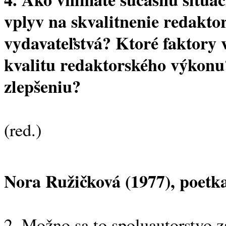
vplyv na skvalitnenie redakto
vydavateľstvá? Ktoré faktory 
kvalitu redaktorského výkonu?
zlepšeniu?
(red.)
Nora Ružičková (1977), poetk
2. Možno sa to spoluautorstvo z