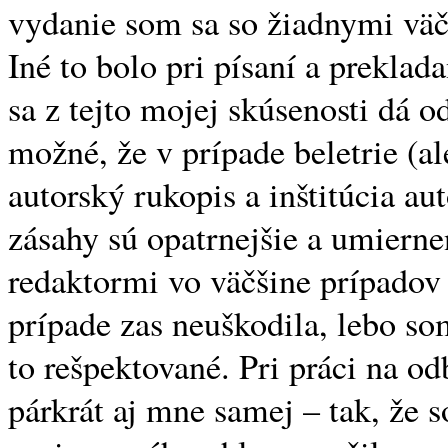
vydanie som sa so žiadnymi väč
Iné to bolo pri písaní a preklad
sa z tejto mojej skúsenosti dá 
možné, že v prípade beletrie (al
autorský rukopis a inštitúcia au
zásahy sú opatrnejšie a umierne
redaktormi vo väčšine prípado
prípade zas neuškodila, lebo s
to rešpektované. Pri práci na o
párkrát aj mne samej – tak, že 