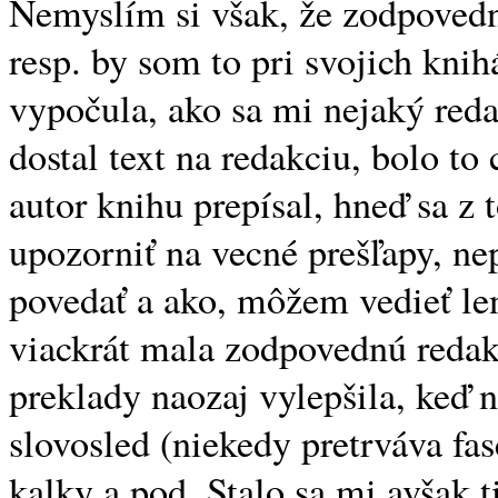
Nemyslím si však, že zodpovedn
resp. by som to pri svojich knih
vypočula, ako sa mi nejaký redak
dostal text na redakciu, bolo to 
autor knihu prepísal, hneď sa z
upozorniť na vecné prešľapy, nep
povedať a ako, môžem vedieť le
viackrát mala zodpovednú reda
preklady naozaj vylepšila, keď n
slovosled (niekedy pretrváva fa
kalky a pod. Stalo sa mi avšak t