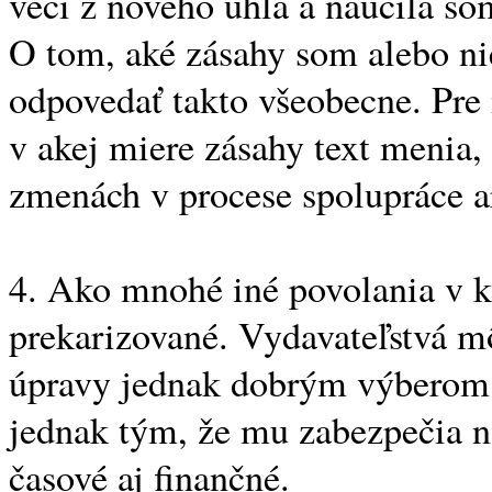
veci z nového uhla a naučila so
O tom, aké zásahy som alebo ni
odpovedať takto všeobecne. Pre 
v akej miere zásahy text menia,
zmenách v procese spolupráce a
4. Ako mnohé iné povolania v ku
prekarizované. Vydavateľstvá mô
úpravy jednak dobrým výberom č
jednak tým, že mu zabezpečia 
časové aj finančné.