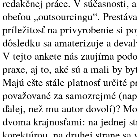
redakčnej práce. V súčasnosti, 
obeťou „outsourcingu“. Prestáva 
príležitosť na privyrobenie si
dôsledku sa amaterizuje a deval
V tejto ankete nás zaujíma podo
praxe, aj to, aké sú a mali by b
Majú ešte stále platnosť určité 
považované za samozrejmé (napr.
ďalej, než mu autor dovolí)? M
dvoma krajnosťami: na jednej s
korektúrou, na druhej strane sa 